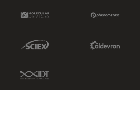
Molecular Devices Link
Phenomenex L
Sciex Link
Aldevron Link
IDT Link