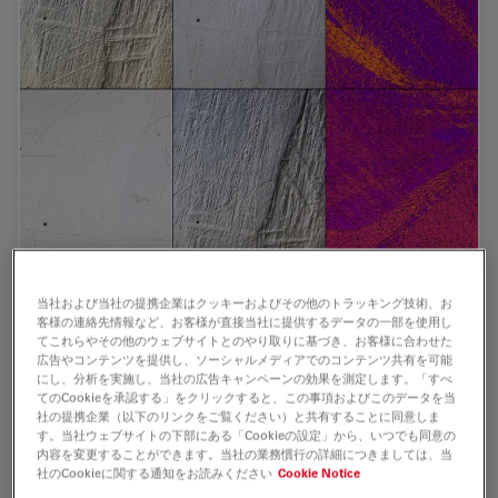
当社および当社の提携企業はクッキーおよびその他のトラッキング技術、お
Six contrast methods in one system
客様の連絡先情報など、お客様が直接当社に提供するデータの一部を使用し
てこれらやその他のウェブサイトとのやり取りに基づき、お客様に合わせた
広告やコンテンツを提供し、ソーシャルメディアでのコンテンツ共有を可能
View your sample in top resolution from any angle –
にし、分析を実施し、当社の広告キャンペーンの効果を測定します。「すべ
and improve the accuracy of your inspection results
てのCookieを承認する」をクリックすると、この事項およびこのデータを当
within a fraction of time.
社の提携企業（以下のリンクをご覧ください）と共有することに同意しま
す。当社ウェブサイトの下部にある「Cookieの設定」から、いつでも同意の
UC-3D Illumination offered only by Leica Microsystems
内容を変更することができます。当社の業務慣行の詳細につきましては、当
社のCookieに関する通知をお読みください
Cookie Notice