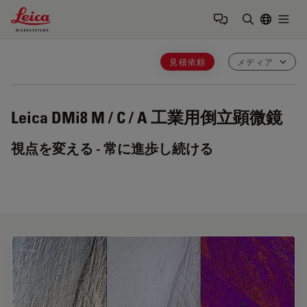
Leica Microsystems Logo
Togg
検索用語を
見積依頼
メディア
Leica DMi8 M / C / A
工業用倒立顕微鏡
視点を変える - 常に進歩し続ける