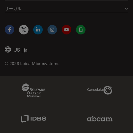
リーガル
Facebook
X
LinkedIn
Instagram
YouTube
Glassdoor
US
|
ja
© 2026 Leica Microsystems
Beckman Coulter Link
Genedata Link
IDBS Link
Abcam Limited