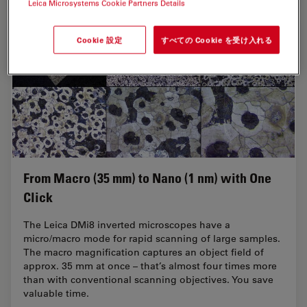
Leica Microsystems Cookie Partners Details
Cookie 設定
すべての Cookie を受け入れる
From Macro (35 mm) to Nano (1 nm) with One
Click
The Leica DMi8 inverted microscopes have a
micro/macro mode for rapid scanning of large samples.
The macro magnification captures an object field of
approx. 35 mm at once – that’s almost four times more
than with conventional scanning objectives. You save
valuable time.