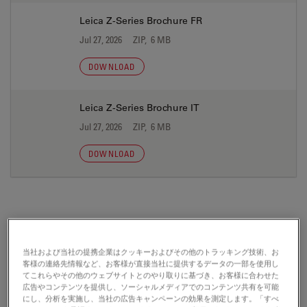
Leica Z-Series Brochure FR
Jul 27, 2026
ZIP, 6 MB
DOWNLOAD
Leica Z-Series Brochure IT
Jul 27, 2026
ZIP, 6 MB
DOWNLOAD
保証書
当社および当社の提携企業はクッキーおよびその他のトラッキング技術、お
客様の連絡先情報など、お客様が直接当社に提供するデータの一部を使用し
CE Leica Z16 APO A 04 10 2013
てこれらやその他のウェブサイトとのやり取りに基づき、お客様に合わせた
広告やコンテンツを提供し、ソーシャルメディアでのコンテンツ共有を可能
Jul 27, 2026
PDF, 280 KB
にし、分析を実施し、当社の広告キャンペーンの効果を測定します。「すべ