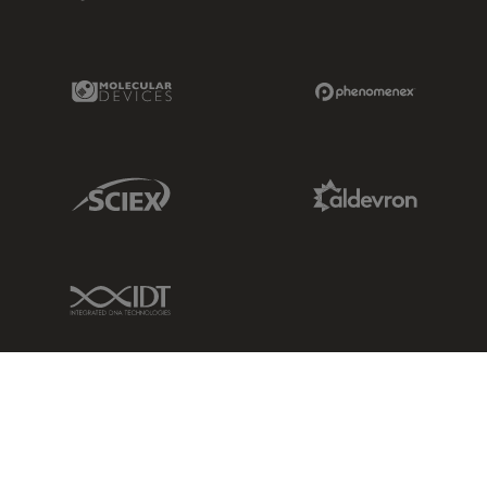
Molecular Devices Link
Phenomenex L
Sciex Link
Aldevron Link
IDT Link