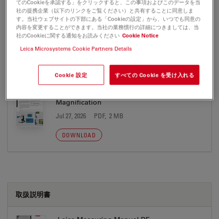
てのCookieを承認する」をクリックすると、この事項およびこのデータを当
DOWNLOAD
社の提携企業（以下のリンクをご覧ください）と共有することに同意しま
す。当社ウェブサイトの下部にある「Cookieの設定」から、いつでも同意の
内容を変更することができます。当社の業務慣行の詳細につきましては、当
社のCookieに関する通知をお読みください
Cookie Notice
Leica Microsystems Cookie Partners Details
PUBLICATION
Cookie 設定
すべての Cookie を受け入れる
Digital Microscopy Report Useful
Magnification
Jul 27, 2026
PDF, 2 MB
DOWNLOAD
取扱説明書