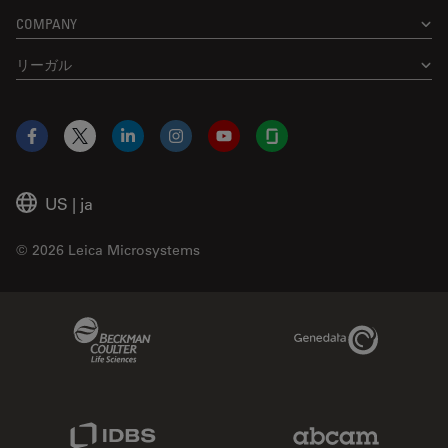
COMPANY
リーガル
Facebook
X
LinkedIn
Instagram
YouTube
Glassdoor
US
|
ja
© 2026 Leica Microsystems
Beckman Coulter Link
Genedata Link
IDBS Link
Abcam Limited