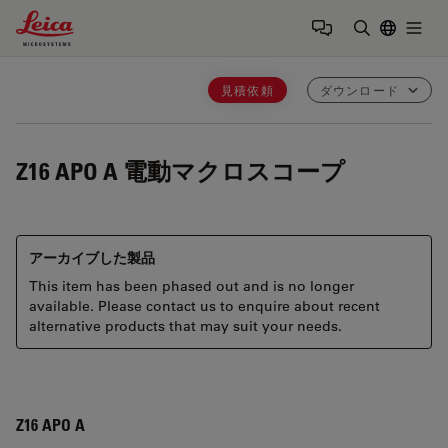
Leica Microsystems Logo
Togg
検索用語を
見積依頼
ダウンロード
Z16 APO A
電動マクロスコープ
アーカイブした製品
This item has been phased out and is no longer
available. Please contact us to enquire about recent
alternative products that may suit your needs.
Z16 APO A