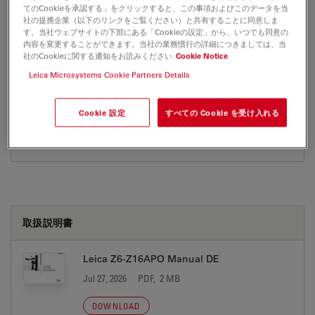
てのCookieを承認する」をクリックすると、この事項およびこのデータを当
社の提携企業（以下のリンクをご覧ください）と共有することに同意しま
す。当社ウェブサイトの下部にある「Cookieの設定」から、いつでも同意の
PUBLICATION
内容を変更することができます。当社の業務慣行の詳細につきましては、当
社のCookieに関する通知をお読みください
Cookie Notice
Leica Microsystems Cookie Partners Details
Digital Microscopy Report Useful
Magnification
Jul 27, 2026
PDF, 2 MB
Cookie 設定
すべての Cookie を受け入れる
DOWNLOAD
取扱説明書
Leica Z6-Z16APO Manual DE
Jul 27, 2026
PDF, 2 MB
DOWNLOAD