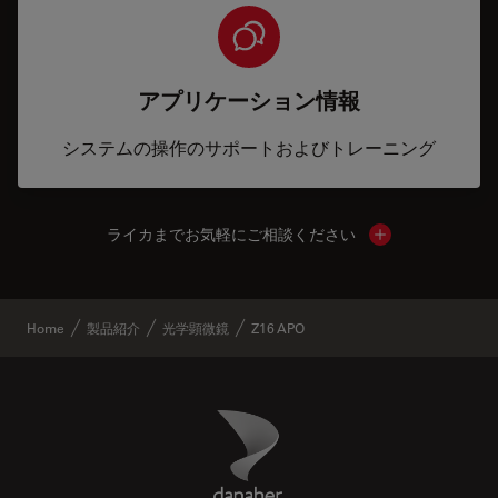
アプリケーション情報
システムの操作のサポートおよびトレーニング
ライカまでお気軽にご相談ください
Show local cont
Home
製品紹介
光学顕微鏡
Z16 APO
Danaher Logo
Footer