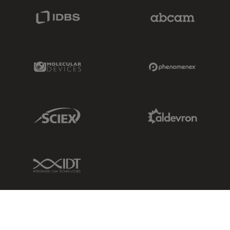
IDBS Link
Abcam Limited
Molecular Devices Link
Phenomenex L
Sciex Link
Aldevron Link
IDT Link