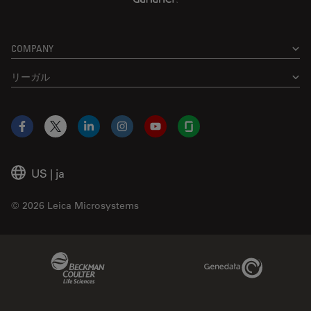
COMPANY
リーガル
Facebook
X
LinkedIn
Instagram
YouTube
Glassdoor
US
|
ja
© 2026 Leica Microsystems
Beckman Coulter Link
Genedata Link