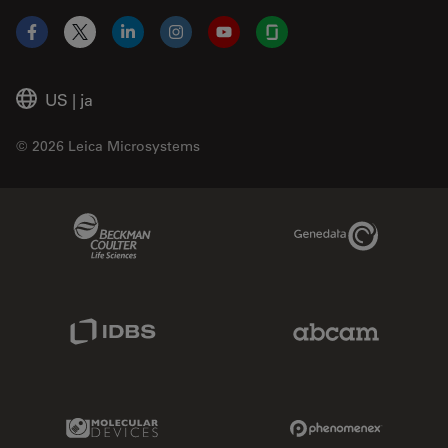
Facebook
X
LinkedIn
Instagram
YouTube
Glassdoor
US
|
ja
© 2026 Leica Microsystems
Beckman Coulter Link
Genedata Link
IDBS Link
Abcam Limited
Molecular Devices Link
Phenomenex L