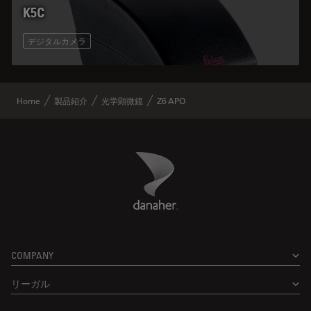
K5C
デジタルカメラ
Home
製品紹介
光学顕微鏡
Z6 APO
Danaher Logo
Footer
COMPANY
リーガル