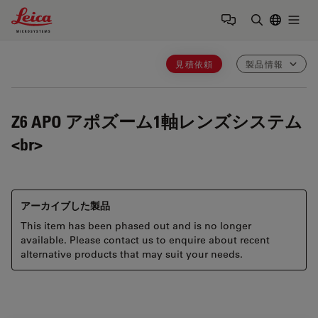
Leica Microsystems Logo
Togg
検索用語を
見積依頼
製品情報
Z6 APO
アポズーム1軸レンズシステム
<br>
アーカイブした製品
This item has been phased out and is no longer
available. Please contact us to enquire about recent
alternative products that may suit your needs.