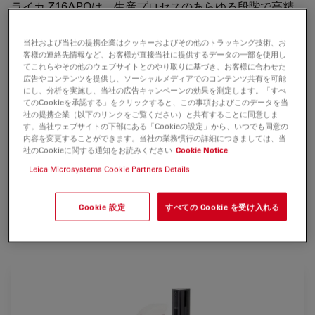
ライカ Z16APOは、生産プロセスのあらゆる段階で高精
密検査器として使え、他の機械にもマシンビジョンとして
組み込める、アポクロマート ズームレンズシステムで
当社および当社の提携企業はクッキーおよびその他のトラッキング技術、お
客様の連絡先情報など、お客様が直接当社に提供するデータの一部を使用し
す。ライカ Z16APOのズーム比は、16:1と極めて大き
てこれらやその他のウェブサイトとのやり取りに基づき、お客様に合わせた
く、0.57X～9.2Xのズーム設定範囲は業界最高です。
広告やコンテンツを提供し、ソーシャルメディアでのコンテンツ共有を可能
にし、分析を実施し、当社の広告キャンペーンの効果を測定します。「すべ
【主な特徴】
てのCookieを承認する」をクリックすると、この事項およびこのデータを当
社の提携企業（以下のリンクをご覧ください）と共有することに同意しま
す。当社ウェブサイトの下部にある「Cookieの設定」から、いつでも同意の
●ズーム比：16:1、ズームレンジ0.57X～9.2X
内容を変更することができます。当社の業務慣行の詳細につきましては、当
●最高観察総合倍率：920X （2XPlanapo対物レンズ/40X
社のCookieに関する通知をお読みください
Cookie Notice
接眼レンズ/1.25X Y中間チューブを使用時）
Leica Microsystems Cookie Partners Details
●分解能：観察336LP/mm*～最高672LP/mm
●開口数（NA）：観察0.112*～最高0.224
Cookie 設定
すべての Cookie を受け入れる
●作動距離：97mm*または39mm
●内蔵アイリス絞りで焦点深度を調節