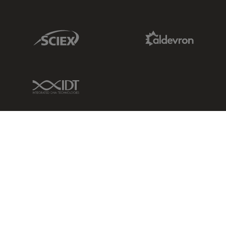
Sciex Link
Aldevron Link
IDT Link