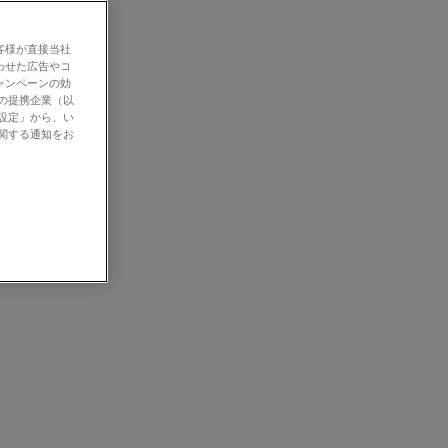
客様が直接当社
わせた広告やコ
ャンペーンの効
社の提携企業（以
の設定」から、い
に関する通知をお