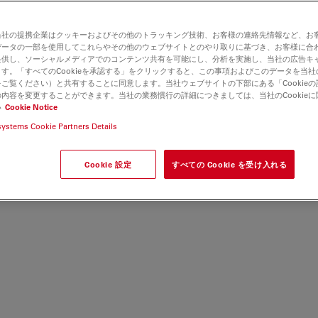
当社の提携企業はクッキーおよびその他のトラッキング技術、お客様の連絡先情報など、お
データの一部を使用してこれらやその他のウェブサイトとのやり取りに基づき、お客様に合
提供し、ソーシャルメディアでのコンテンツ共有を可能にし、分析を実施し、当社の広告キ
す。「すべてのCookieを承認する」をクリックすると、この事項およびこのデータを当
ご覧ください）と共有することに同意します。当社ウェブサイトの下部にある「Cookie
内容を変更することができます。当社の業務慣行の詳細につきましては、当社のCookie
い
Cookie Notice
systems Cookie Partners Details
Cookie 設定
すべての Cookie を受け入れる