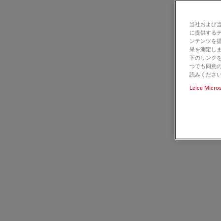
当社および
に提供する
ンテンツを
果を測定しま
下のリンクを
つでも同意の
読みくださ
Leica Micro