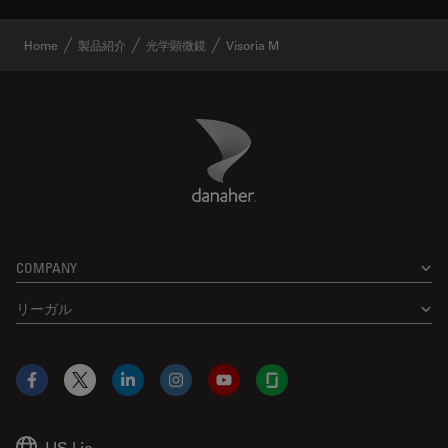
Home
製品紹介
光学顕微鏡
Visoria M
Danaher Logo
Footer
COMPANY
リーガル
Facebook
X
LinkedIn
Instagram
YouTube
Glassdoor
US
|
ja