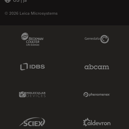
© 2026 Leica Microsystems
Beckman Coulter Link
Genedata Link
IDBS Link
Abcam Limited
Molecular Devices Link
Phenomenex L
Sciex Link
Aldevron Link