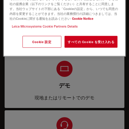
社の提携企業（以下のリンクをご覧ください）と共有することに同意しま
す。当社ウェブサイトの下部にある「Cookieの設定」から、いつでも同意の
内容を変更することができます。当社の業務慣行の詳細につきましては、当
社のCookieに関する通知をお読みください
Cookie Notice
Leica Microsystems Cookie Partners Details
Price
サービス内容および見積
Cookie 設定
すべての Cookie を受け入れる
デモ
現地またはリモートでのデモ