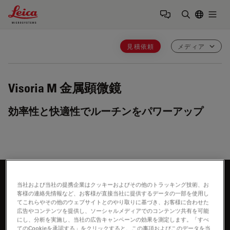
Leica Microsystems Logo
Togg
検索用語を
見積依頼
メディア
Visoria M
金属顕微鏡
効率性と快適性でルーチンをパワーアップ
もっと知りたいですか？
当社および当社の提携企業はクッキーおよびその他のトラッキング技術、お
客様の連絡先情報など、お客様が直接当社に提供するデータの一部を使用し
お気軽にお問合せください
てこれらやその他のウェブサイトとのやり取りに基づき、お客様に合わせた
広告やコンテンツを提供し、ソーシャルメディアでのコンテンツ共有を可能
にし、分析を実施し、当社の広告キャンペーンの効果を測定します。「すべ
てのCookieを承認する」をクリックすると、この事項およびこのデータを当