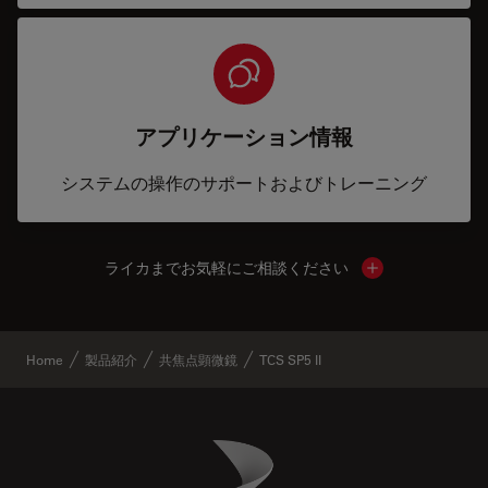
アプリケーション情報
システムの操作のサポートおよびトレーニング
ライカまでお気軽にご相談ください
Show local cont
Home
製品紹介
共焦点顕微鏡
TCS SP5 II
Danaher Logo
Footer