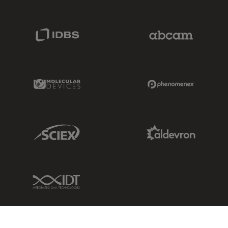
IDBS Link
Abcam Limited
Molecular Devices Link
Phenomenex L
Sciex Link
Aldevron Link
IDT Link