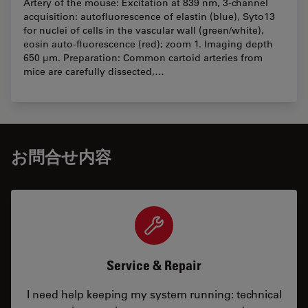
Artery of the mouse: Excitation at 839 nm, 3-channel
acquisition: autofluorescence of elastin (blue), Syto13
for nuclei of cells in the vascular wall (green/white),
eosin auto-fluorescence (red); zoom 1. Imaging depth
650 µm. Preparation: Common cartoid arteries from
mice are carefully dissected,…
お問合せ内容
Service & Repair
I need help keeping my system running: technical