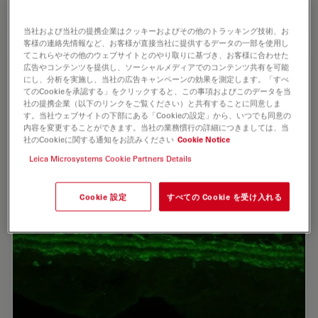
Developmental Biology RAS, Moscow, Russia
当社および当社の提携企業はクッキーおよびその他のトラッキング技術、お
客様の連絡先情報など、お客様が直接当社に提供するデータの一部を使用し
てこれらやその他のウェブサイトとのやり取りに基づき、お客様に合わせた
広告やコンテンツを提供し、ソーシャルメディアでのコンテンツ共有を可能
にし、分析を実施し、当社の広告キャンペーンの効果を測定します。「すべ
てのCookieを承認する」をクリックすると、この事項およびこのデータを当
社の提携企業（以下のリンクをご覧ください）と共有することに同意しま
す。当社ウェブサイトの下部にある「Cookieの設定」から、いつでも同意の
内容を変更することができます。当社の業務慣行の詳細につきましては、当
社のCookieに関する通知をお読みください
Cookie Notice
Leica Microsystems Cookie Partners Details
Cookie 設定
すべての Cookie を受け入れる