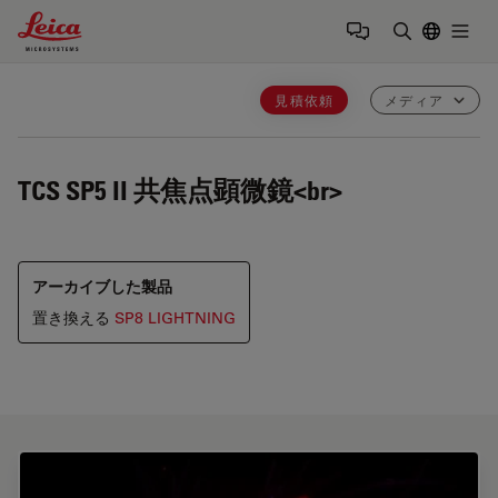
Leica Microsystems Logo
Togg
検索用語を
見積依頼
メディア
TCS SP5 II
共焦点顕微鏡<br>
アーカイブした製品
置き換える
SP8 LIGHTNING