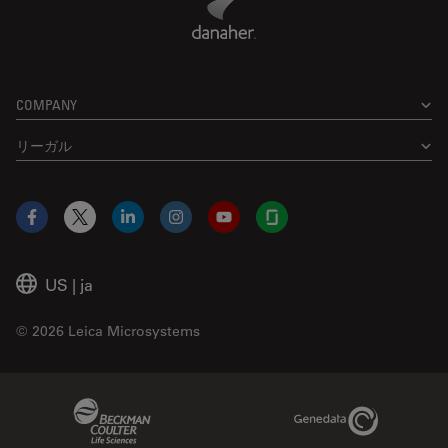
COMPANY
リーガル
Facebook
X
LinkedIn
Instagram
YouTube
Glassdoor
US
|
ja
© 2026 Leica Microsystems
Beckman Coulter Link
Genedata Link