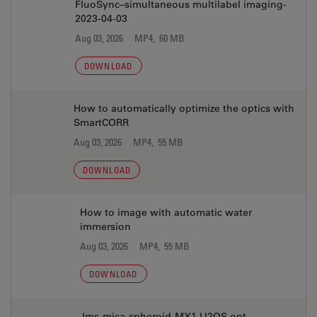
FluoSync–simultaneous multilabel imaging-
2023-04-03
Aug 03, 2026
MP4, 60 MB
DOWNLOAD
How to automatically optimize the optics with
SmartCORR
Aug 03, 2026
MP4, 55 MB
DOWNLOAD
How to image with automatic water
immersion
Aug 03, 2026
MP4, 55 MB
DOWNLOAD
lms-mica-spheroid-MX1-U2OS.opt