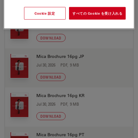
Cookie 設定
すべての Cookie を受け入れる
Mica Brochure 16pg IT
Jul 30, 2026
PDF, 9 MB
DOWNLOAD
Mica Brochure 16pg JP
Jul 30, 2026
PDF, 9 MB
DOWNLOAD
Mica Brochure 16pg KR
Jul 30, 2026
PDF, 9 MB
DOWNLOAD
Mica Brochure 16pg PT