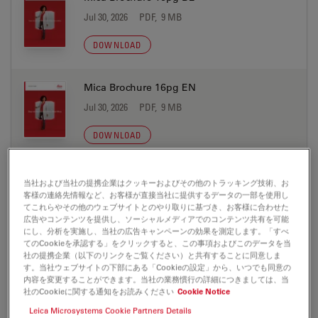
Jul 30, 2026
PDF, 9 MB
DOWNLOAD
Mica Brochure 16pg EN
Jul 30, 2026
PDF, 9 MB
DOWNLOAD
Mica Brochure 16pg ES
当社および当社の提携企業はクッキーおよびその他のトラッキング技術、お
客様の連絡先情報など、お客様が直接当社に提供するデータの一部を使用し
Jul 30, 2026
PDF, 9 MB
てこれらやその他のウェブサイトとのやり取りに基づき、お客様に合わせた
広告やコンテンツを提供し、ソーシャルメディアでのコンテンツ共有を可能
DOWNLOAD
にし、分析を実施し、当社の広告キャンペーンの効果を測定します。「すべ
てのCookieを承認する」をクリックすると、この事項およびこのデータを当
社の提携企業（以下のリンクをご覧ください）と共有することに同意しま
Mica Brochure 16pg FR
す。当社ウェブサイトの下部にある「Cookieの設定」から、いつでも同意の
内容を変更することができます。当社の業務慣行の詳細につきましては、当
Jul 30, 2026
PDF, 9 MB
社のCookieに関する通知をお読みください
Cookie Notice
Leica Microsystems Cookie Partners Details
DOWNLOAD