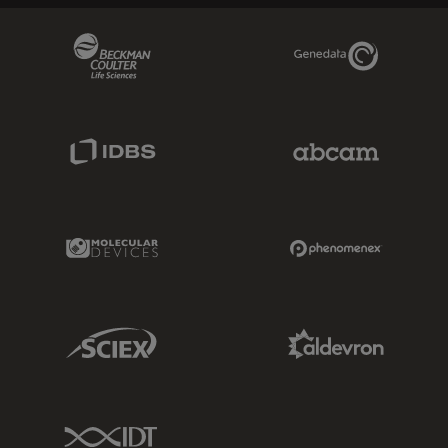
Beckman Coulter Link
Genedata Link
IDBS Link
Abcam Limited
Molecular Devices Link
Phenomenex L
Sciex Link
Aldevron Link
IDT Link