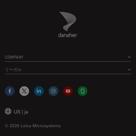
Danaher Logo
Footer
COMPANY
リーガル
Facebook
X
LinkedIn
Instagram
YouTube
Glassdoor
US
|
ja
© 2026 Leica Microsystems