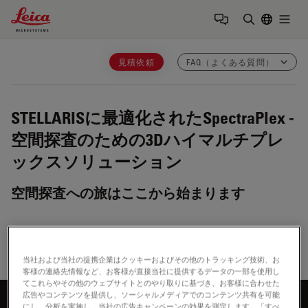
Leica Microsystems Logo
Togg
検索用語を
見積依頼
FAQ（よくある質問）
STELLARISに最適化されたSpectraPlex
-
空間探査のための3Dハイマルチプレ
ックスソリューション
空間探査への旅はここから始まります
当社および当社の提携企業はクッキーおよびその他のトラッキング技術、お
客様の連絡先情報など、お客様が直接当社に提供するデータの一部を使用し
てこれらやその他のウェブサイトとのやり取りに基づき、お客様に合わせた
広告やコンテンツを提供し、ソーシャルメディアでのコンテンツ共有を可能
にし、分析を実施し、当社の広告キャンペーンの効果を測定します。「すべ