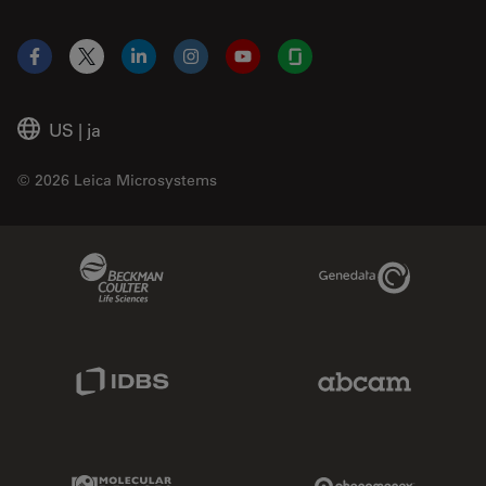
Facebook
X
LinkedIn
Instagram
YouTube
Glassdoor
US
|
ja
© 2026 Leica Microsystems
Beckman Coulter Link
Genedata Link
IDBS Link
Abcam Limited
Molecular Devices Link
Phenomenex L