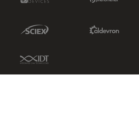
Sciex Link
Aldevron Link
IDT Link