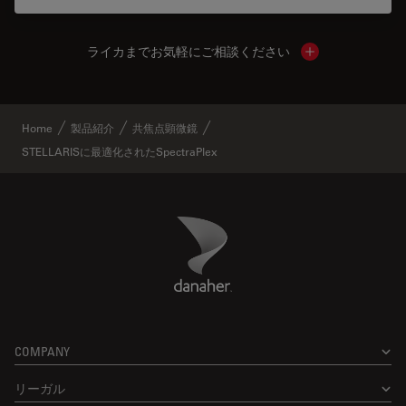
ライカまでお気軽にご相談ください
Show local cont
Home
製品紹介
共焦点顕微鏡
STELLARISに最適化されたSpectraPlex
Danaher Logo
Footer
COMPANY
リーガル