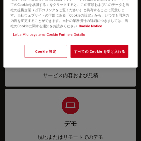
もっと知りたいですか？
てのCookieを承認する」をクリックすると、この事項およびこのデータを当
社の提携企業（以下のリンクをご覧ください）と共有することに同意しま
お気軽にお問合せください
す。当社ウェブサイトの下部にある「Cookieの設定」から、いつでも同意の
内容を変更することができます。当社の業務慣行の詳細につきましては、当
社のCookieに関する通知をお読みください
Cookie Notice
Leica Microsystems Cookie Partners Details
Cookie 設定
すべての Cookie を受け入れる
Price
サービス内容および見積
デモ
現地またはリモートでのデモ