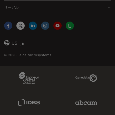
リーガル
Facebook
X
LinkedIn
Instagram
YouTube
Glassdoor
US
|
ja
© 2026 Leica Microsystems
Beckman Coulter Link
Genedata Link
IDBS Link
Abcam Limited