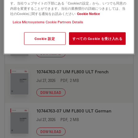
Jul 27, 2026
PDF, 2 MB
す。当社ウェブサイトの下部にある「Cookieの設定」から、いつでも同意の
内容を変更することができます。当社の業務慣行の詳細につきましては、当
社のCookieに関する通知をお読みください
Cookie Notice
DOWNLOAD
Leica Microsystems Cookie Partners Details
10744763-07 UM FL800 ULT Finnish
Cookie 設定
すべての Cookie を受け入れる
Jul 27, 2026
PDF, 2 MB
DOWNLOAD
10744763-07 UM FL800 ULT French
Jul 27, 2026
PDF, 2 MB
DOWNLOAD
10744763-07 UM FL800 ULT German
Jul 27, 2026
PDF, 2 MB
DOWNLOAD