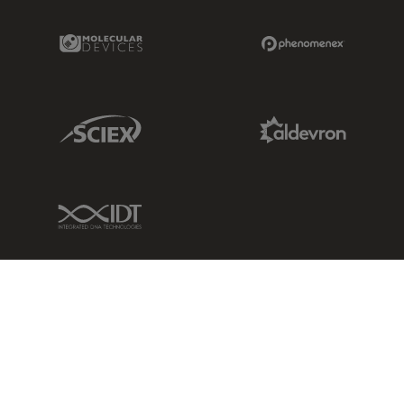
Molecular Devices Link
Phenomenex L
Sciex Link
Aldevron Link
IDT Link