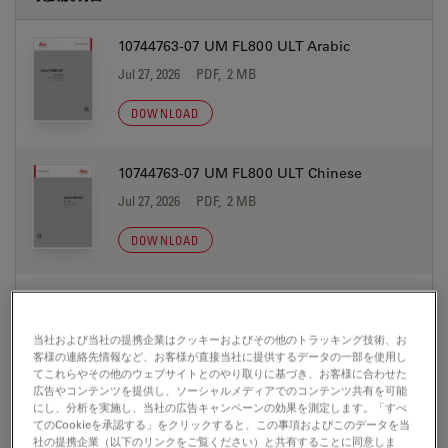
10744763-07 UM FL800 ULT Arabic
Jul 27, 2026
PDF, 2 MB
DOWNLOAD
10744763-07 UM FL800 ULT Chinese
Jul 27, 2026
PDF, 2 MB
DOWNLOAD
10744763-07 UM FL800 ULT Dutch
Jul 27, 2026
PDF, 2 MB
当社および当社の提携企業はクッキーおよびその他のトラッキング技術、お
客様の連絡先情報など、お客様が直接当社に提供するデータの一部を使用し
DOWNLOAD
てこれらやその他のウェブサイトとのやり取りに基づき、お客様に合わせた
広告やコンテンツを提供し、ソーシャルメディアでのコンテンツ共有を可能
にし、分析を実施し、当社の広告キャンペーンの効果を測定します。「すべ
てのCookieを承認する」をクリックすると、この事項およびこのデータを当
10744763-07 UM FL800 ULT English
社の提携企業（以下のリンクをご覧ください）と共有することに同意しま