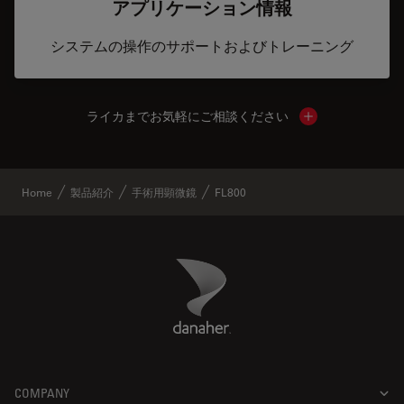
アプリケーション情報
システムの操作のサポートおよびトレーニング
ライカまでお気軽にご相談ください
Show local cont
Home
製品紹介
手術用顕微鏡
FL800
Danaher Logo
Footer
COMPANY