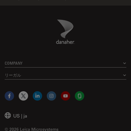
Danaher Logo
Footer
COMPANY
リーガル
Facebook
X
LinkedIn
Instagram
YouTube
Glassdoor
US
|
ja
© 2026 Leica Microsystems