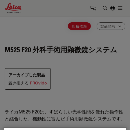
Leica Microsystems Logo
Togg
検索用語を
見積依頼
製品情報
M525 F20
外科手術用顕微鏡システム
アーカイブした製品
置き換える
PROvido
ライカM525 F20は、すばらしい光学性能を優れた操作性
と結合した、機動性に富んだ手術用顕微鏡システムです。