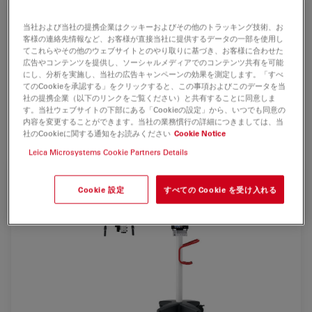
シャープで鮮明しかも焦点深度の深い観察像は、術者に正
確なディテールを保証します。
当社および当社の提携企業はクッキーおよびその他のトラッキング技術、お
客様の連絡先情報など、お客様が直接当社に提供するデータの一部を使用し
作業距離に応じた照明により、患者様に配慮しつつ深い手
てこれらやその他のウェブサイトとのやり取りに基づき、お客様に合わせた
術部位を十分に照射します。
広告やコンテンツを提供し、ソーシャルメディアでのコンテンツ共有を可能
にし、分析を実施し、当社の広告キャンペーンの効果を測定します。「すべ
てのCookieを承認する」をクリックすると、この事項およびこのデータを当
豊富なアクセサリー群とモジュラーシステムにより、
社の提携企業（以下のリンクをご覧ください）と共有することに同意しま
ENT、脳神経外科、スパイン手術等々広範なマイクロサー
す。当社ウェブサイトの下部にある「Cookieの設定」から、いつでも同意の
ジャリーのニーズに対応することができます。
内容を変更することができます。当社の業務慣行の詳細につきましては、当
社のCookieに関する通知をお読みください
Cookie Notice
Leica Microsystems Cookie Partners Details
Cookie 設定
すべての Cookie を受け入れる