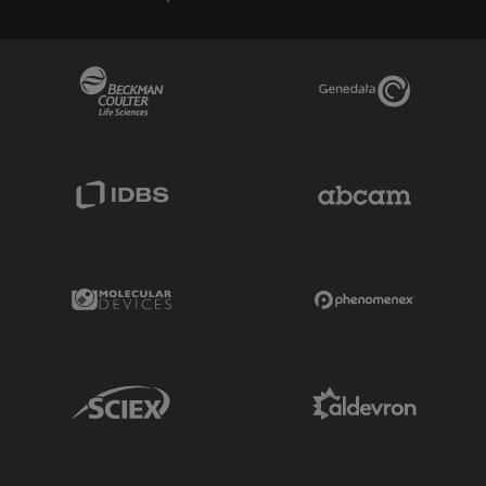
Beckman Coulter Link
Genedata Link
IDBS Link
Abcam Limited
Molecular Devices Link
Phenomenex L
Sciex Link
Aldevron Link