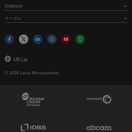
COMPANY
リーガル
Facebook
X
LinkedIn
Instagram
YouTube
Glassdoor
US
|
ja
© 2026 Leica Microsystems
Beckman Coulter Link
Genedata Link
IDBS Link
Abcam Limited