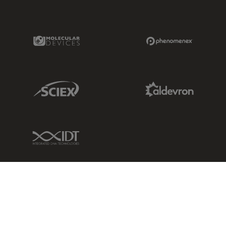
Molecular Devices Link
Phenomenex L
Sciex Link
Aldevron Link
IDT Link