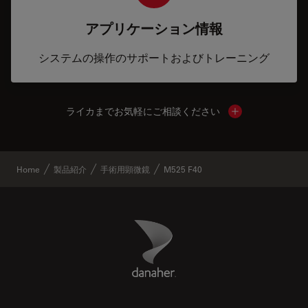
アプリケーション情報
システムの操作のサポートおよびトレーニング
ライカまでお気軽にご相談ください
Show local cont
Home
製品紹介
手術用顕微鏡
M525 F40
Danaher Logo
Footer