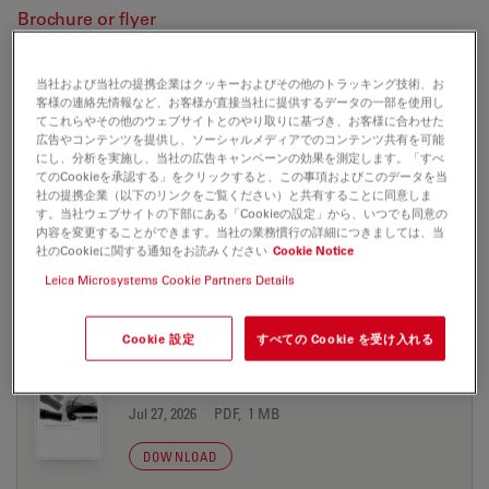
Brochure or flyer
当社および当社の提携企業はクッキーおよびその他のトラッキング技術、お
M525 F40
客様の連絡先情報など、お客様が直接当社に提供するデータの一部を使用し
てこれらやその他のウェブサイトとのやり取りに基づき、お客様に合わせた
広告やコンテンツを提供し、ソーシャルメディアでのコンテンツ共有を可能
にし、分析を実施し、当社の広告キャンペーンの効果を測定します。「すべ
てのCookieを承認する」をクリックすると、この事項およびこのデータを当
BROCHURE OR FLYER
社の提携企業（以下のリンクをご覧ください）と共有することに同意しま
す。当社ウェブサイトの下部にある「Cookieの設定」から、いつでも同意の
内容を変更することができます。当社の業務慣行の詳細につきましては、当
ErgonOptic Brochure MC-0000320 EN
社のCookieに関する通知をお読みください
Cookie Notice
Jul 27, 2026
PDF, 3 MB
Leica Microsystems Cookie Partners Details
DOWNLOAD
Cookie 設定
すべての Cookie を受け入れる
ErgonOptic Brochure MC-0000320 ES
Jul 27, 2026
PDF, 1 MB
DOWNLOAD