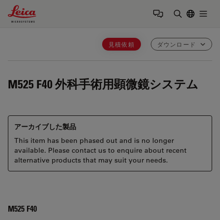
Leica Microsystems Logo
Togg
検索用語を
見積依頼
ダウンロード
M525 F40
外科手術用顕微鏡システム
アーカイブした製品
This item has been phased out and is no longer
available. Please contact us to enquire about recent
alternative products that may suit your needs.
M525 F40