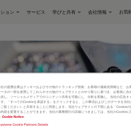
お気
ーション
サービス
学びと共有
会社情報
手術
⋯
当社の提携企業はクッキーおよびその他のトラッキング技術、お客様の連絡先情報など、お
データの一部を使用してこれらやその他のウェブサイトとのやり取りに基づき、お客様に合
M53
提供し、ソーシャルメディアでのコンテンツ共有を可能にし、分析を実施し、当社の広告キ
す。「すべてのCookieを承認する」をクリックすると、この事項およびこのデータを当
ご覧ください）と共有することに同意します。当社ウェブサイトの下部にある「Cookie
Micr
内容を変更することができます。当社の業務慣行の詳細につきましては、当社のCookie
い
Cookie Notice
systems Cookie Partners Details
Patient