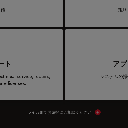
見積
現地
ート
アプ
hnical service, repairs,
システムの操
are licenses.
ライカまでお気軽にご相談ください
Show local cont