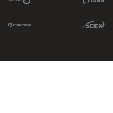
Phenomenex Link
Sciex Link