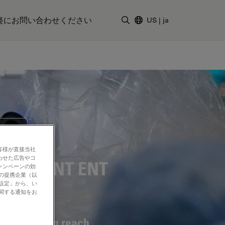
軽にお問い合わせください
US
|
ja
検索用語を入力
用顕微鏡
客様が直接当社
わせた広告やコ
0 OHX ENT
ENT
ャンペーンの効
社の提携企業（以
の設定」から、い
oscope
に関する通知をお
 care within reach