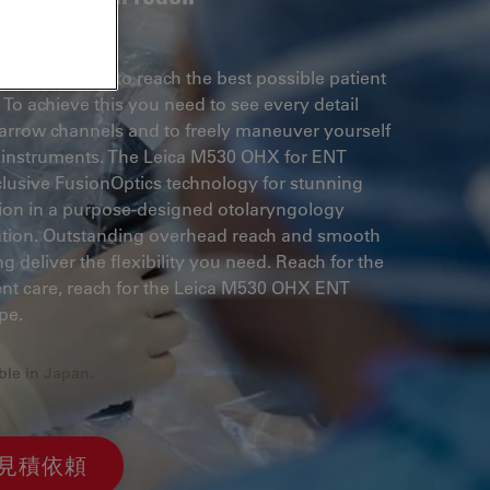
lways striving to reach the best possible patient
To achieve this you need to see every detail
arrow channels and to freely maneuver yourself
 instruments. The Leica M530 OHX for ENT
clusive FusionOptics technology for stunning
tion in a purpose-designed otolaryngology
ation. Outstanding overhead reach and smooth
ng deliver the flexibility you need. Reach for the
ent care, reach for the Leica M530 OHX ENT
pe.
ble in Japan.
見積依頼