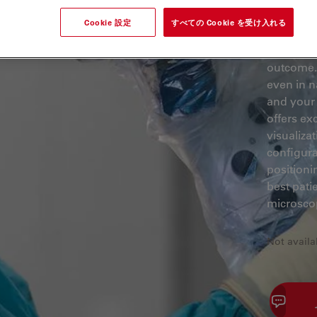
Cookie 設定
すべての Cookie を受け入れる
You are a
outcome. 
even in n
and your
offers ex
visualiza
configur
positioni
best pati
microsco
Not availa