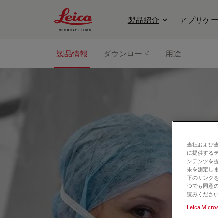
Leica Microsystems Logo
製品紹介
アプリケ
製品情報
ダウンロード
用途
当社および
に提供する
ンテンツを
果を測定しま
下のリンクを
つでも同意の
読みくださ
Leica Micro