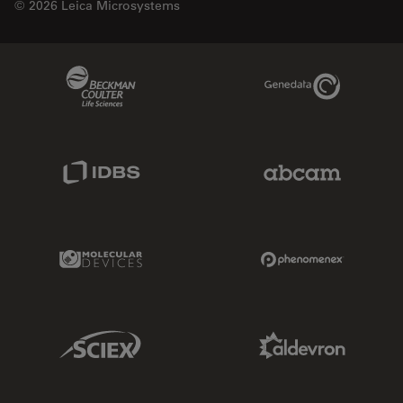
© 2026 Leica Microsystems
Beckman Coulter Link
Genedata Link
IDBS Link
Abcam Limited
Molecular Devices Link
Phenomenex L
Sciex Link
Aldevron Link