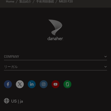
Home
製品紹介
手術用顕微鏡
M620 F20
Danaher Logo
Footer
COMPANY
リーガル
Facebook
X
LinkedIn
Instagram
YouTube
Glassdoor
US
|
ja