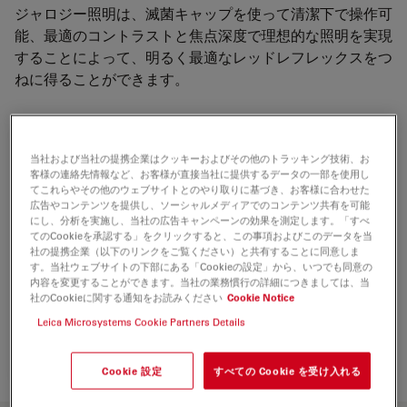
ジャロジー照明は、滅菌キャップを使って清潔下で操作可
能、最適のコントラストと焦点深度で理想的な照明を実現
することによって、明るく最適なレッドレフレックスをつ
ねに得ることができます。
当社および当社の提携企業はクッキーおよびその他のトラッキング技術、お
客様の連絡先情報など、お客様が直接当社に提供するデータの一部を使用し
てこれらやその他のウェブサイトとのやり取りに基づき、お客様に合わせた
広告やコンテンツを提供し、ソーシャルメディアでのコンテンツ共有を可能
にし、分析を実施し、当社の広告キャンペーンの効果を測定します。「すべ
てのCookieを承認する」をクリックすると、この事項およびこのデータを当
社の提携企業（以下のリンクをご覧ください）と共有することに同意しま
す。当社ウェブサイトの下部にある「Cookieの設定」から、いつでも同意の
内容を変更することができます。当社の業務慣行の詳細につきましては、当
社のCookieに関する通知をお読みください
Cookie Notice
Leica Microsystems Cookie Partners Details
Cookie 設定
すべての Cookie を受け入れる