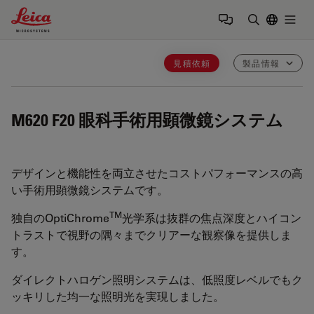
Leica Microsystems Logo
Togg
検索用語を
見積依頼
製品情報
M620 F20
眼科手術用顕微鏡システム
デザインと機能性を両立させたコストパフォーマンスの高
い手術用顕微鏡システムです。
TM
独自のOptiChrome
光学系は抜群の焦点深度とハイコン
トラストで視野の隅々までクリアーな観察像を提供しま
す。
ダイレクトハロゲン照明システムは、低照度レベルでもク
ッキリした均一な照明光を実現しました。