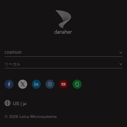
Danaher Logo
Footer
COMPANY
リーガル
Facebook
X
LinkedIn
Instagram
YouTube
Glassdoor
US
|
ja
© 2026 Leica Microsystems