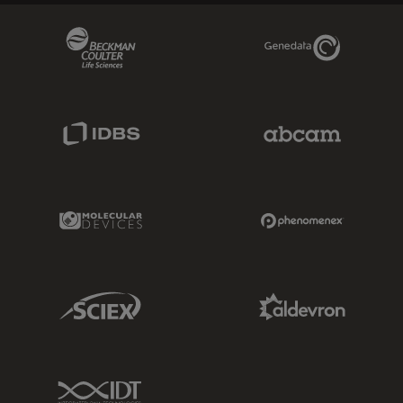
Beckman Coulter Link
Genedata Link
IDBS Link
Abcam Limited
Molecular Devices Link
Phenomenex L
Sciex Link
Aldevron Link
IDT Link