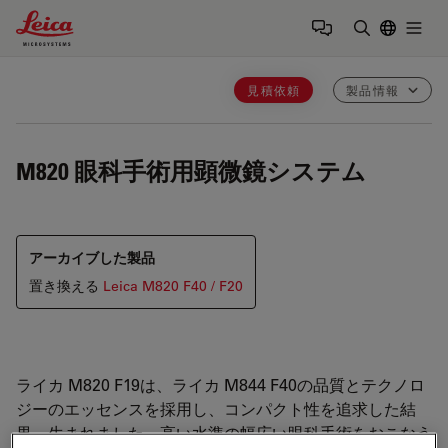
Leica Microsystems Logo
Togg
検索用語を
見積依頼
製品情報
M820
眼科手術用顕微鏡システム
アーカイブした製品
置き換える
Leica M820 F40 / F20
ライカ M820 F19は、ライカ M844 F40の品質とテクノロ
ジーのエッセンスを採用し、コンパクト性を追求した結
果、生まれました。高い水準の幅広い眼科手術をおこなう