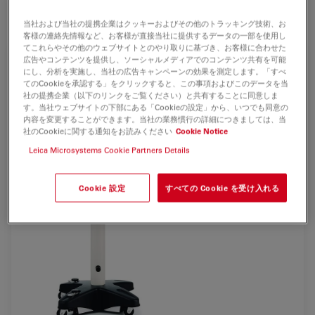
ドクターに必ず満足していただけるモデルです。.
当社および当社の提携企業はクッキーおよびその他のトラッキング技術、お
客様の連絡先情報など、お客様が直接当社に提供するデータの一部を使用し
てこれらやその他のウェブサイトとのやり取りに基づき、お客様に合わせた
広告やコンテンツを提供し、ソーシャルメディアでのコンテンツ共有を可能
にし、分析を実施し、当社の広告キャンペーンの効果を測定します。「すべ
てのCookieを承認する」をクリックすると、この事項およびこのデータを当
社の提携企業（以下のリンクをご覧ください）と共有することに同意しま
す。当社ウェブサイトの下部にある「Cookieの設定」から、いつでも同意の
内容を変更することができます。当社の業務慣行の詳細につきましては、当
社のCookieに関する通知をお読みください
Cookie Notice
Leica Microsystems Cookie Partners Details
Cookie 設定
すべての Cookie を受け入れる