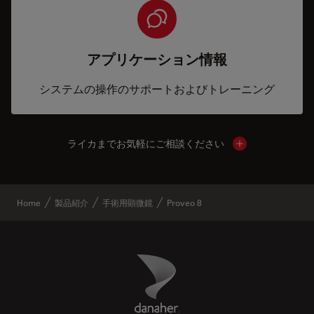
アプリケーション情報
システムの操作のサポートおよびトレーニング
ライカまでお気軽にご相談ください
Show local cont
Home
製品紹介
手術用顕微鏡
Proveo 8
Danaher Logo
Footer