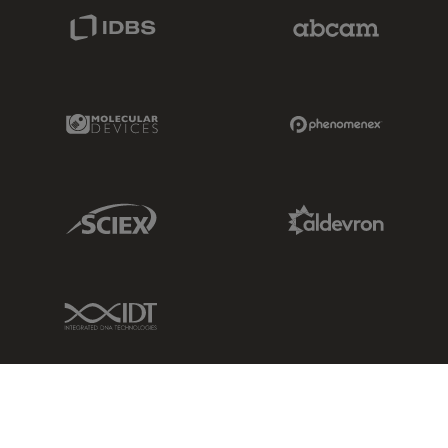
IDBS Link
Abcam Limited
Molecular Devices Link
Phenomenex L
Sciex Link
Aldevron Link
IDT Link