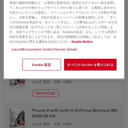
客様の連絡先情報など、お客様が直接当社に提供するデータの一部を使用し
てこれらやその他のウェブサイトとのやり取りに基づき、お客様に合わせた
DOWNLOAD
広告やコンテンツを提供し、ソーシャルメディアでのコンテンツ共有を可能
にし、分析を実施し、当社の広告キャンペーンの効果を測定します。「すべ
てのCookieを承認する」をクリックすると、この事項およびこのデータを当
Ophthalmology WE+ Service Flyer EN Web
社の提携企業（以下のリンクをご覧ください）と共有することに同意しま
MC-0006582 23.02.24
す。当社ウェブサイトの下部にある「Cookieの設定」から、いつでも同意の
内容を変更することができます。当社の業務慣行の詳細につきましては、当
Jul 27, 2026
PDF, 2 MB
社のCookieに関する通知をお読みください
Cookie Notice
Leica Microsystems Cookie Partners Details
DOWNLOAD
Cookie 設定
すべての Cookie を受け入れる
Proveo 8 with built-in EnFocus Brochure MC-
0006156 DE
Jul 27, 2026
PDF, 4 MB
DOWNLOAD
Proveo 8 with built-in EnFocus Brochure MC-
0006156 EN
Jul 27, 2026
PDF, 4 MB