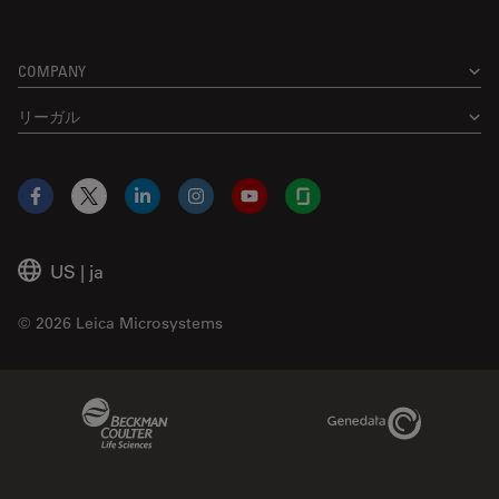
COMPANY
リーガル
Facebook
X
LinkedIn
Instagram
YouTube
Glassdoor
US
|
ja
© 2026 Leica Microsystems
Beckman Coulter Link
Genedata Link