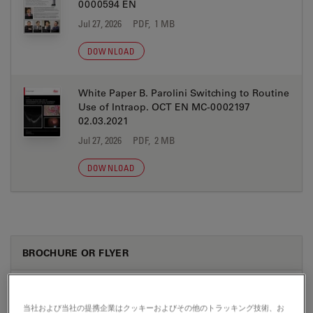
0000594 EN
Jul 27, 2026
PDF, 1 MB
DOWNLOAD
White Paper B. Parolini Switching to Routine
Use of Intraop. OCT EN MC-0002197
02.03.2021
Jul 27, 2026
PDF, 2 MB
DOWNLOAD
BROCHURE OR FLYER
Antimicrobial Coating Flyer MC-0001698 EN
Jul 27, 2026
PDF, 691 KB
当社および当社の提携企業はクッキーおよびその他のトラッキング技術、お