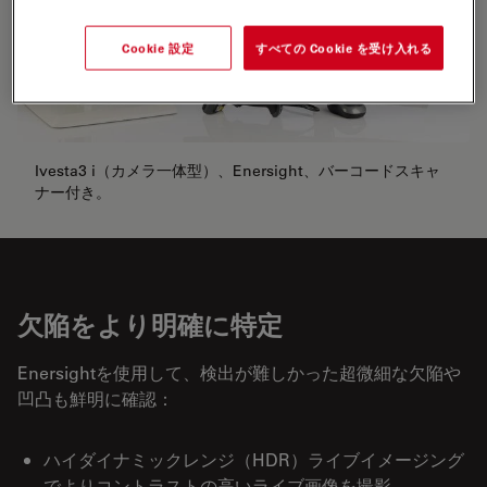
Cookie 設定
すべての Cookie を受け入れる
Ivesta3 i（カメラ一体型）、Enersight、バーコードスキャ
ナー付き。
欠陥をより明確に特定
Enersightを使用して、検出が難しかった超微細な欠陥や
凹凸も鮮明に確認：
ハイダイナミックレンジ（HDR）ライブイメージング
でよりコントラストの高いライブ画像を撮影