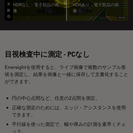
HDRなし：電子部品の画
HDRあり：電子部品の画
像
像
目視検査中に測定 - PCなし
Enersightを使用すると、ライブ画像で複数のサンプル形
状を測定し、結果を画像と一緒に保存して文書化すること
ができます。
円の中心点間など、任意の2点間を測定。
正確な測定のためには、エッジ・アシスタンスを使用
できます。
平行線を使った測定で、幅や厚みの計測を素早くチェ
ック。