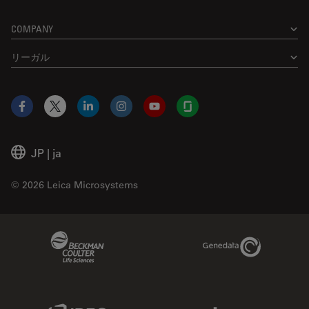
COMPANY
リーガル
Facebook
X
LinkedIn
Instagram
YouTube
Glassdoor
JP
|
ja
© 2026 Leica Microsystems
Beckman Coulter Link
Genedata Link
IDBS Link
Abcam Limited