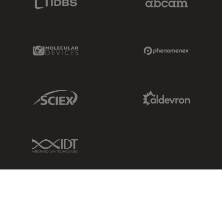
Molecular Devices Link
Phenomenex L
Sciex Link
Aldevron Link
IDT Link