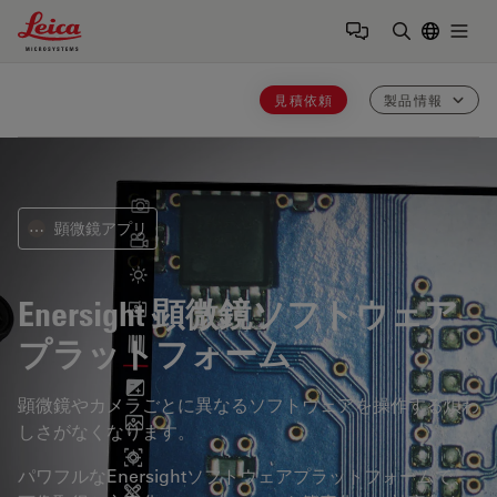
Leica Microsystems Logo
Togg
検索用語を
見積依頼
製品情報
顕微鏡アプリ
⋯
Enersight
顕微鏡ソフトウェア
プラットフォーム
顕微鏡やカメラごとに異なるソフトウェアを操作する煩わ
しさがなくなります。
パワフルなEnersightソフトウェアプラットフォームで、