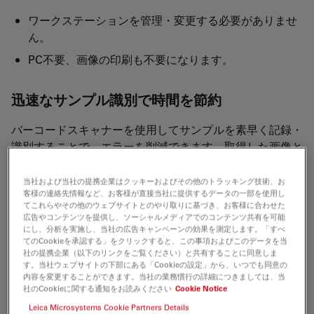
ワークステーションを管理・変更する必要がありませ
ん。
PC不要、画像の印刷も不要になります。
迅速なサンプル識別で時間を節約
バーコードスキャナーを使用してサンプルを素早く記録・
識別することで、エラーを削減できます。取得した画像と
一緒に識別コードを記録し、サンプルまで遡ることができ
ます。
当社および当社の提携企業はクッキーおよびその他のトラッキング技術、お
客様の連絡先情報など、お客様が直接当社に提供するデータの一部を使用し
てこれらやその他のウェブサイトとのやり取りに基づき、お客様に合わせた
広告やコンテンツを提供し、ソーシャルメディアでのコンテンツ共有を可能
にし、分析を実施し、当社の広告キャンペーンの効果を測定します。「すべ
てのCookieを承認する」をクリックすると、この事項およびこのデータを当
社の提携企業（以下のリンクをご覧ください）と共有することに同意しま
す。当社ウェブサイトの下部にある「Cookieの設定」から、いつでも同意の
内容を変更することができます。当社の業務慣行の詳細につきましては、当
社のCookieに関する通知をお読みください
Cookie Notice
Leica Microsystems Cookie Partners Details