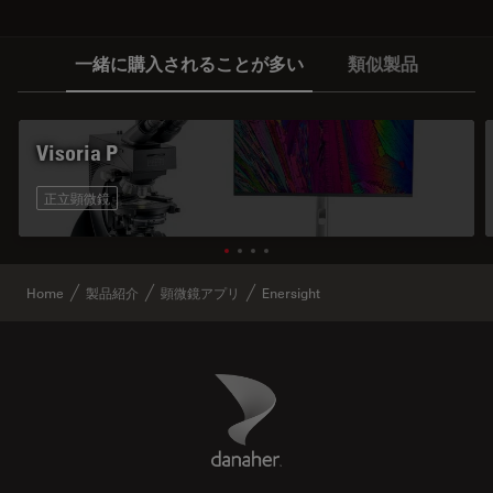
一緒に購入されることが多い
類似製品
Visoria P
正立顕微鏡
Home
製品紹介
顕微鏡アプリ
Enersight
Danaher Logo
Footer