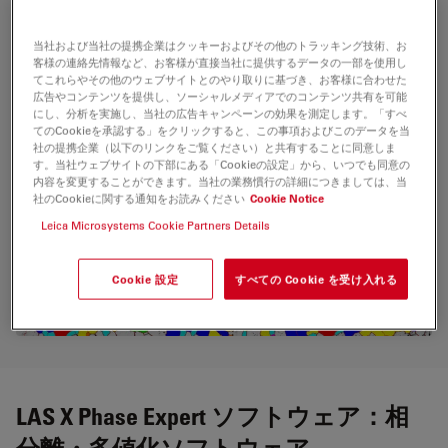
当社および当社の提携企業はクッキーおよびその他のトラッキング技術、お
客様の連絡先情報など、お客様が直接当社に提供するデータの一部を使用し
てこれらやその他のウェブサイトとのやり取りに基づき、お客様に合わせた
広告やコンテンツを提供し、ソーシャルメディアでのコンテンツ共有を可能
にし、分析を実施し、当社の広告キャンペーンの効果を測定します。「すべ
てのCookieを承認する」をクリックすると、この事項およびこのデータを当
社の提携企業（以下のリンクをご覧ください）と共有することに同意しま
す。当社ウェブサイトの下部にある「Cookieの設定」から、いつでも同意の
内容を変更することができます。当社の業務慣行の詳細につきましては、当
社のCookieに関する通知をお読みください
Cookie Notice
Leica Microsystems Cookie Partners Details
Cookie 設定
すべての Cookie を受け入れる
LAS X Phase Expert ソフトウェア：相
分離・多値化ソフトウェア