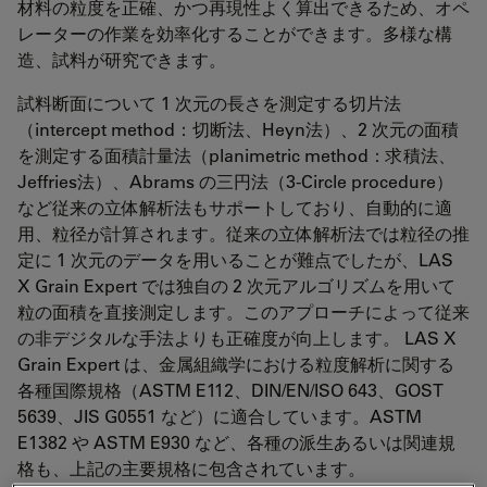
材料の粒度を正確、かつ再現性よく算出できるため、オペ
レーターの作業を効率化することができます。多様な構
造、試料が研究できます。
試料断面について 1 次元の長さを測定する切片法
（intercept method：切断法、Heyn法）、2 次元の面積
を測定する面積計量法（planimetric method：求積法、
Jeffries法）、Abrams の三円法（3-Circle procedure）
など従来の立体解析法もサポートしており、自動的に適
用、粒径が計算されます。従来の立体解析法では粒径の推
定に 1 次元のデータを用いることが難点でしたが、LAS
X Grain Expert では独自の 2 次元アルゴリズムを用いて
粒の面積を直接測定します。このアプローチによって従来
の非デジタルな手法よりも正確度が向上します。 LAS X
Grain Expert は、金属組織学における粒度解析に関する
各種国際規格（ASTM E112、DIN/EN/ISO 643、GOST
5639、JIS G0551 など）に適合しています。ASTM
E1382 や ASTM E930 など、各種の派生あるいは関連規
格も、上記の主要規格に包含されています。