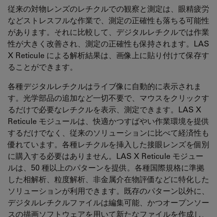
従来の対物レンズのレチクルでの観察と測定は、眼精疲労
などストレスフルな作業で、測定の正確性も落ちる可能性
があります。それに比較して、デジタルレチクルでは作業
性が大きく改善され、測定の正確性も保持されます。LAS
X Reticule による解析結果は、画像上に貼り付けて保存す
ることができます。
各種デジタルレチクルはライブ像に自動的に表示されま
す。光学部品の追加など一切不要で、マウスをクリックす
るだけで必要なレチクルを表示、測定できます。LAS X
Reticule モジュールは、快適かつすばやい作業環境を提供
するだけでなく、従来のソリューションに比べて経済性も
優れています。各種レチクルを挿入した接眼レンズを個別
に購入する必要はありません。LAS X Reticule モジュー
ルは、50 種以上のパターンを提供。各種国際規格に準拠
した相解析、粒度解析、非金属介在物評価などに特化した
ソリューションが利用できます。既存のパターン以外に、
デジタルレチクルファイルは編集可能、かつオープンソー
スの描画ソフトウェアを用いて新たなファイルを作成し、