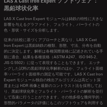
LAS X Cast Iron Expert ソフトウェア：
黒鉛球状化率
LAS X Cast Iron Expert モジュールは鋳鉄の特性に大きな
影響を与えるグラファイト、フェライト、パーライトの
色・形状・サイズを分析します。
従来の比較に基づくアプローチと異なり、LAS X Cast
Iron Expert は黒鉛鋳鉄の種類、形態、寸法、分布を自動
的に決定します。解析は各種国際規格に記述されている手
順に適合、結果を各種規格（ASTM A247、ISO 945-2、
JIS G 5502）に従って表現することもできます。 エッチ
ングした試料の黒鉛球状化率解析のほか、フェライト面積
率･パーライト面積率の測定も可能です。LAS X Cast Iron
Expert モジュール独自の検出アルゴリズムは高ビット深
度または HDR 画像と最新のコントラスト法を採用してお
り、黒鉛球状化率とフェライト・パーライトの解析を並行
して迅速に行うことができます。その他多様な幾何学的・
形態的パラメータの評価にもこのソフトウェアを利用する