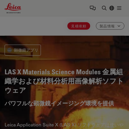
Leica Microsystems Logo
Togg
検索用語を
見積依頼
製品情報
顕微鏡アプリ
⋯
LAS X Materials Science Modules
金属組
織学および材料分析用画像解析ソフト
ウェア
パワフルな顕微鏡イメージング環境を提供
Leica Application Suite X (LAS X) ソフトウェアは使いや