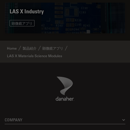
LAS X Industry
顕微鏡アプリ
Home
製品紹介
顕微鏡アプリ
LAS X Materials Science Modules
Danaher Logo
Footer
COMPANY