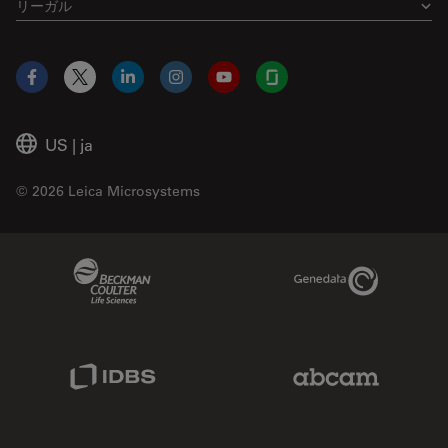
リーガル
Facebook
X
LinkedIn
Instagram
YouTube
Glassdoor
US
|
ja
© 2026 Leica Microsystems
Beckman Coulter Link
Genedata Link
IDBS Link
Abcam Limited