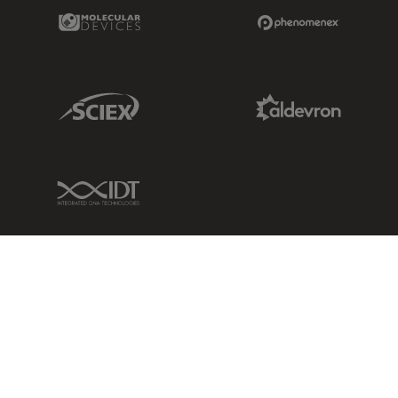
Molecular Devices Link
Phenomenex L
Sciex Link
Aldevron Link
IDT Link