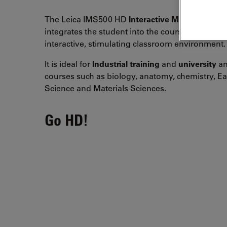
The Leica IMS500 HD
Interactive Microscopy S
integrates the student into the coursework prov
interactive, stimulating classroom environment.
It is ideal for
Industrial training
and
university
a
courses such as biology, anatomy, chemistry, Ea
Science and Materials Sciences.
Go HD!