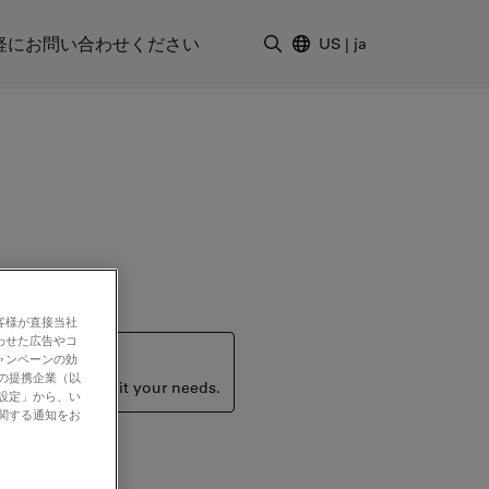
軽にお問い合わせください
US
|
ja
検索用語を入力
客様が直接当社
わせた広告やコ
ャンペーンの効
社の提携企業（以
ucts that may suit your needs.
の設定」から、い
に関する通知をお