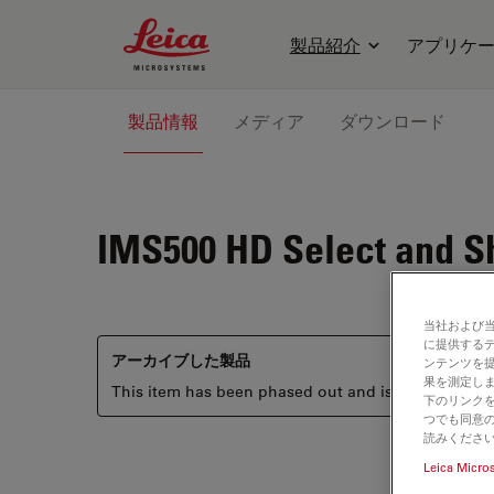
Leica Microsystems Logo
製品紹介
アプリケ
製品情報
メディア
ダウンロード
IMS500 HD
Select and S
当社および
に提供する
アーカイブした製品
ンテンツを
果を測定しま
This item has been phased out and is no longer ava
下のリンクを
つでも同意の
読みくださ
Leica Micro