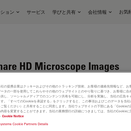
お気
ーション
サービス
学びと共有
会社情報
hare HD Microscope Images
当社の提携企業はクッキーおよびその他のトラッキング技術、お客様の連絡先情報など、お
データの一部を使用してこれらやその他のウェブサイトとのやり取りに基づき、お客様に合
提供し、ソーシャルメディアでのコンテンツ共有を可能にし、分析を実施し、当社の広告キ
す。「すべてのCookieを承認する」をクリックすると、この事項およびこのデータを当
ilable. Please contact us to enquire about recent alternative prod
ご覧ください）と共有することに同意します。当社ウェブサイトの下部にある「Cookie
内容を変更することができます。当社の業務慣行の詳細につきましては、当社のCookie
い
Cookie Notice
systems Cookie Partners Details