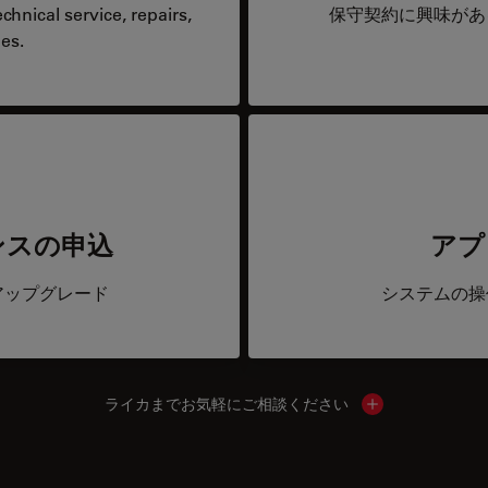
hnical service, repairs,
保守契約に興味があ
es.
ンスの申込
アプ
アップグレード
システムの操
ライカまでお気軽にご相談ください
Show local cont