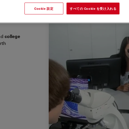
Cookie 設定
すべての Cookie を受け入れる
ystem
iding an
nd
college
rth