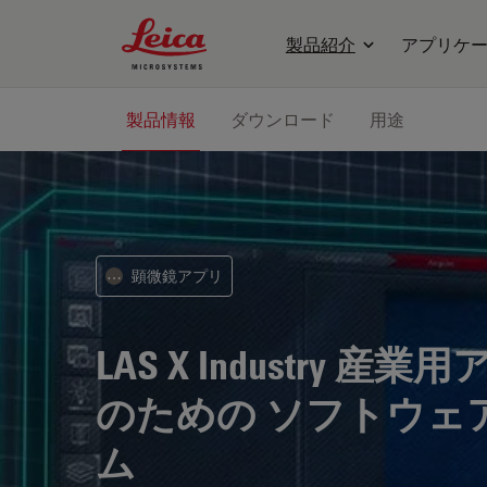
Leica Microsystems Logo
製品紹介
アプリケ
製品情報
ダウンロード
用途
顕微鏡アプリ
⋯
LAS X Industry
産業用
のための ソフトウェ
ム