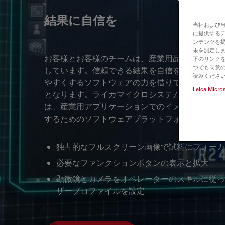
結果に自信を
当社および
に提供する
ンテンツを
果を測定しま
お客様とお客様のチームは、産業用品質検査と資
下のリンクを
つでも同意の
しています。信頼できる結果を自信をもって届け
読みくださ
やすくするソフトウェアの力を借りて、スピード
Leica Micro
となります。ライカマイクロシステムズのLeica Applicat
は、産業用アプリケーションでのイメージングと
するためのソフトウェアプラットフォームです。
独占的なフルスクリーン画像で試料にフォーカ
必要なファンクションボタンの表示と拡大
顕微鏡とカメラをオペレーターのスキルに従っ
ザープロファイルを設定