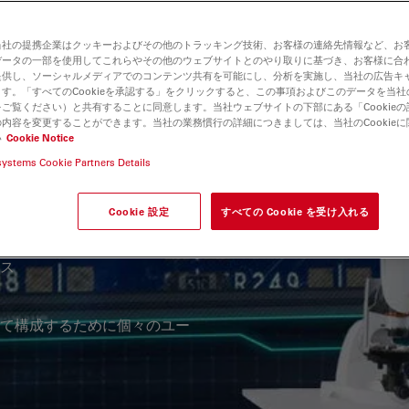
当社の提携企業はクッキーおよびその他のトラッキング技術、お客様の連絡先情報など、お
データの一部を使用してこれらやその他のウェブサイトとのやり取りに基づき、お客様に合
提供し、ソーシャルメディアでのコンテンツ共有を可能にし、分析を実施し、当社の広告キ
す。「すべてのCookieを承認する」をクリックすると、この事項およびこのデータを当
材の研究において目標を同じく
ご覧ください）と共有することに同意します。当社ウェブサイトの下部にある「Cookie
内容を変更することができます。当社の業務慣行の詳細につきましては、当社のCookie
ることです。日常の業務を行い
い
Cookie Notice
、効率、精度がチームの推進力
systems Cookie Partners Details
ion Suite X (LAS X)
ドキュメンテーションを簡単に
Cookie 設定
すべての Cookie を受け入れる
ス
て構成するために個々のユー