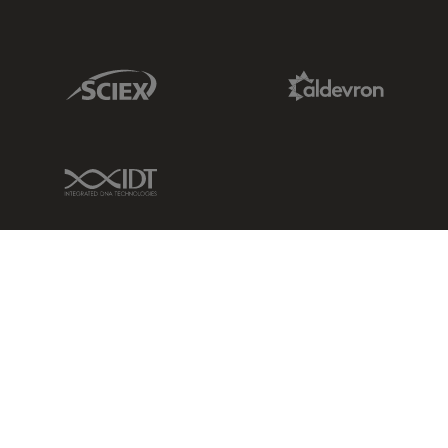
Sciex Link
Aldevron Link
IDT Link