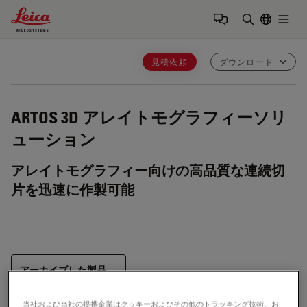
Leica Microsystems Logo
Togg
検索用語を
見積依頼
ダウンロード
ARTOS 3D
アレイトモグラフィーソリ
ューション
アレイトモグラフィー向けの高品質な連続切
片を迅速に作製可能
アーカイブした製品
置き換える
UC Enuity
当社および当社の提携企業はクッキーおよびその他のトラッキング技術、お