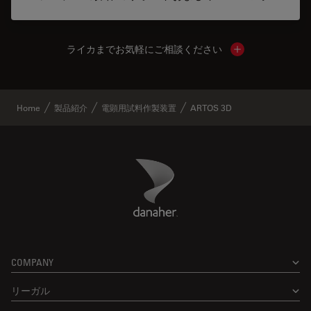
ライカまでお気軽にご相談ください
Show local cont
Home
製品紹介
電顕用試料作製装置
ARTOS 3D
Danaher Logo
Footer
COMPANY
リーガル