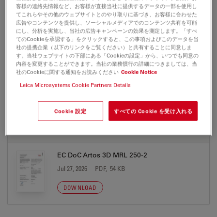
客様の連絡先情報など、お客様が直接当社に提供するデータの一部を使用し
てこれらやその他のウェブサイトとのやり取りに基づき、お客様に合わせた
広告やコンテンツを提供し、ソーシャルメディアでのコンテンツ共有を可能
にし、分析を実施し、当社の広告キャンペーンの効果を測定します。「すべ
ARTOS 3D
てのCookieを承認する」をクリックすると、この事項およびこのデータを当
社の提携企業（以下のリンクをご覧ください）と共有することに同意しま
保証書
す。当社ウェブサイトの下部にある「Cookieの設定」から、いつでも同意の
内容を変更することができます。当社の業務慣行の詳細につきましては、当
社のCookieに関する通知をお読みください
Cookie Notice
Leica Microsystems Cookie Partners Details
ARTOS 3D
Cookie 設定
すべての Cookie を受け入れる
保証書
EC DoC Artos 3D MRL 250-2
Jul 27, 2026
PDF, 54 KB
DOWNLOAD