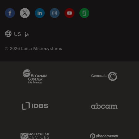
Facebook
X
LinkedIn
Instagram
YouTube
Glassdoor
US
|
ja
© 2026 Leica Microsystems
Beckman Coulter Link
Genedata Link
IDBS Link
Abcam Limited
Molecular Devices Link
Phenomenex L