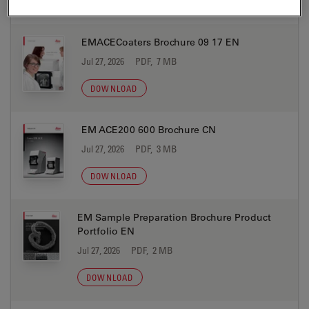
DOWNLOAD
EMACECoaters Brochure 09 17 EN
Jul 27, 2026
PDF, 7 MB
DOWNLOAD
EM ACE200 600 Brochure CN
Jul 27, 2026
PDF, 3 MB
DOWNLOAD
EM Sample Preparation Brochure Product
Portfolio EN
Jul 27, 2026
PDF, 2 MB
DOWNLOAD