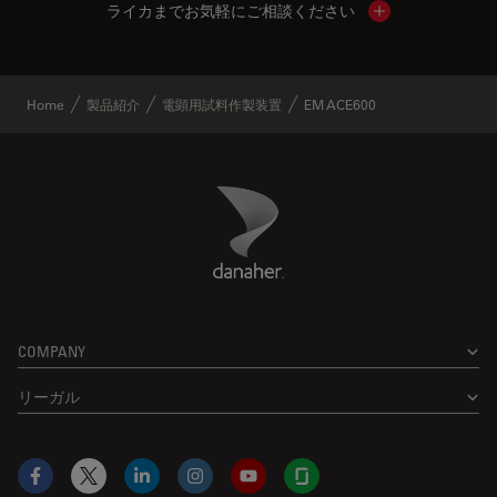
ライカまでお気軽にご相談ください
Show local cont
Home
製品紹介
電顕用試料作製装置
EM ACE600
Danaher Logo
Footer
COMPANY
リーガル
Facebook
X
LinkedIn
Instagram
YouTube
Glassdoor