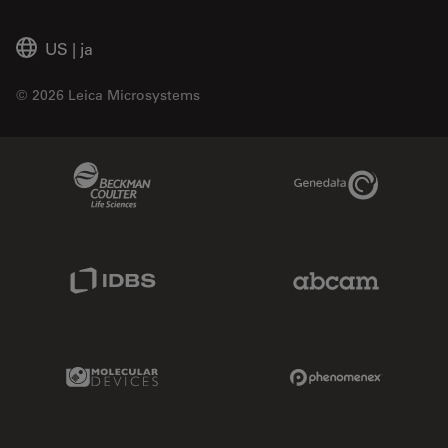
US
|
ja
© 2026 Leica Microsystems
Beckman Coulter Link
Genedata Link
IDBS Link
Abcam Limited
Molecular Devices Link
Phenomenex L