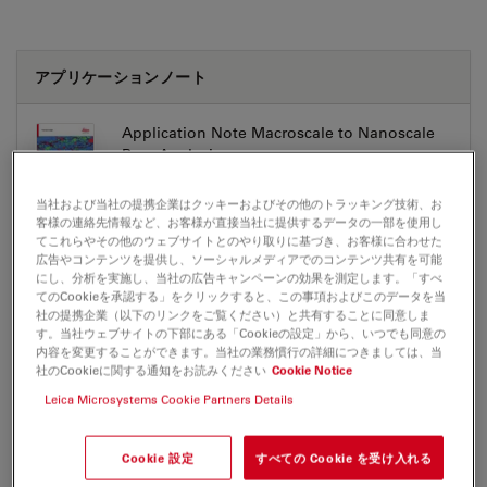
アプリケーションノート
Application Note Macroscale to Nanoscale
Pore Analysis
Jul 27, 2026
PDF, 10 MB
当社および当社の提携企業はクッキーおよびその他のトラッキング技術、お
客様の連絡先情報など、お客様が直接当社に提供するデータの一部を使用し
DOWNLOAD
てこれらやその他のウェブサイトとのやり取りに基づき、お客様に合わせた
広告やコンテンツを提供し、ソーシャルメディアでのコンテンツ共有を可能
にし、分析を実施し、当社の広告キャンペーンの効果を測定します。「すべ
てのCookieを承認する」をクリックすると、この事項およびこのデータを当
社の提携企業（以下のリンクをご覧ください）と共有することに同意しま
す。当社ウェブサイトの下部にある「Cookieの設定」から、いつでも同意の
内容を変更することができます。当社の業務慣行の詳細につきましては、当
BROCHURE OR FLYER
社のCookieに関する通知をお読みください
Cookie Notice
Leica Microsystems Cookie Partners Details
Coral Cryo Brochure EN
Jul 27, 2026
PDF, 5 MB
Cookie 設定
すべての Cookie を受け入れる