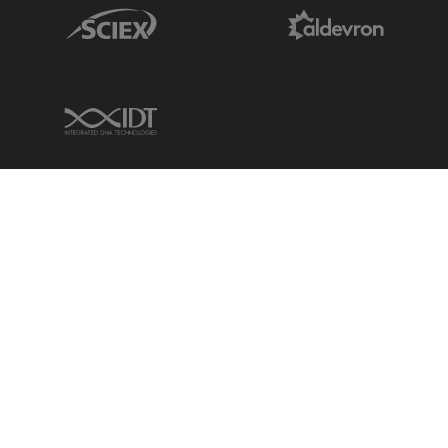
Sciex Link
Aldevron Link
IDT Link