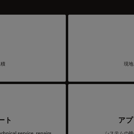
見積
現地
ート
アプ
hnical service, repairs,
システムの操