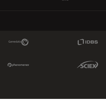
Genedata Link
IDBS Link
Phenomenex Link
Sciex Link