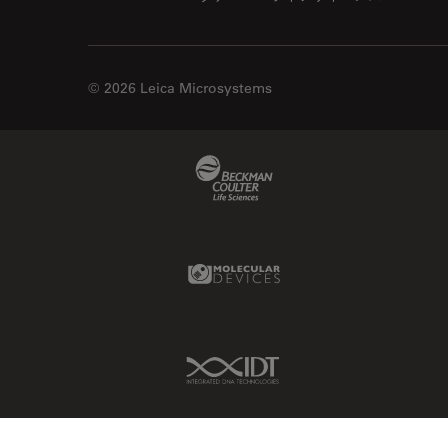
© 2026 Leica Microsystems
Beckman Coulter Link
Molecular Devices Link
IDT Link