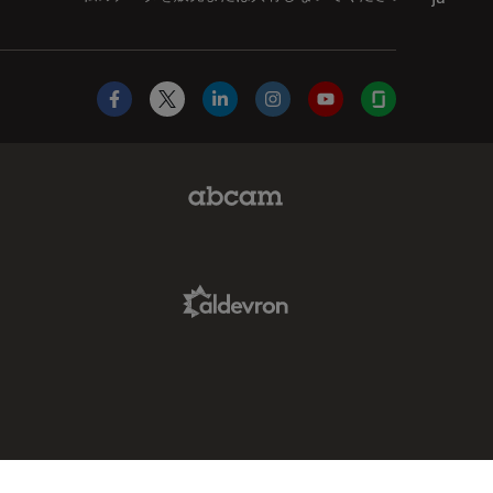
Facebook
X
LinkedIn
Instagram
YouTube
Glassdoor
Abcam Limited Link
Aldevron Link