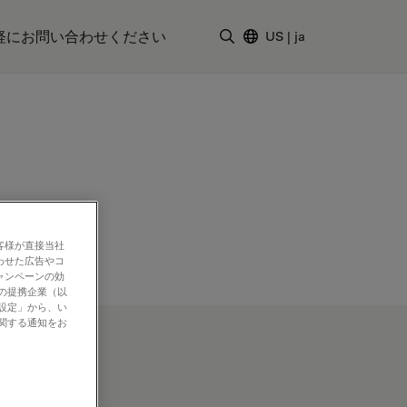
軽にお問い合わせください
US
|
ja
検索用語を入力
客様が直接当社
わせた広告やコ
ャンペーンの効
社の提携企業（以
の設定」から、い
に関する通知をお