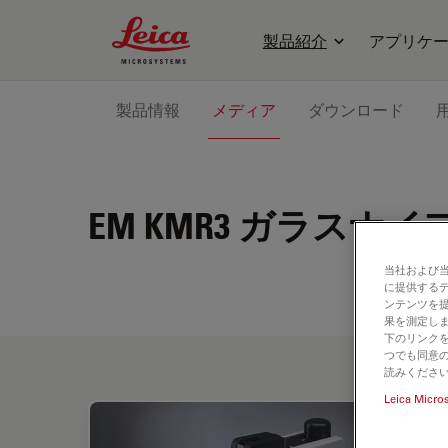
Leica Microsystems Logo
製品紹介
アプリケ
製品情報
メディア
ダウンロード
EM KMR3
ガラスナイ
当社および
に提供する
ンテンツを
果を測定しま
下のリンクを
つでも同意の
読みくださ
Leica Micro