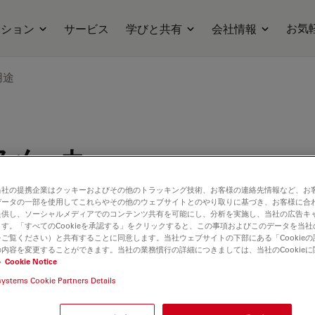
お気
ーション
サービス
学びと共有
会社情報
用途
フメーカー
当社の提携企業はクッキーおよびその他のトラッキング技術、お客様の連絡先情報など、お
データの一部を使用してこれらやその他のウェブサイトとのやり取りに基づき、お客様に合
提供し、ソーシャルメディアでのコンテンツ共有を可能にし、分析を実施し、当社の広告キ
す。「すべてのCookieを承認する」をクリックすると、この事項およびこのデータを当
ご覧ください）と共有することに同意します。当社ウェブサイトの下部にある「Cookie
内容を変更することができます。当社の業務慣行の詳細につきましては、当社のCookie
い
Cookie Notice
systems Cookie Partners Details