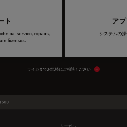
ート
アプ
hnical service, repairs,
システムの操
are licenses.
ライカまでお気軽にご相談ください
Show local cont
T500
リーガル