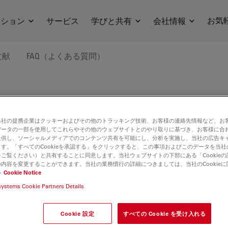
お気
ーション
サービス
学びと共有
会社情報
文献
FAQ（よくある質問）
オトランスファーシステム
当社の提携企業はクッキーおよびその他のトラッキング技術、お客様の連絡先情報など、お
データの一部を使用してこれらやその他のウェブサイトとのやり取りに基づき、お客様に合
提供し、ソーシャルメディアでのコンテンツ共有を可能にし、分析を実施し、当社の広告キ
す。「すべてのCookieを承認する」をクリックすると、この事項およびこのデータを当
ご覧ください）と共有することに同意します。当社ウェブサイトの下部にある「Cookie
内容を変更することができます。当社の業務慣行の詳細につきましては、当社のCookie
い
Cookie Notice
systems Cookie Partners Details
Cookie 設定
すべての Cookie を受け入れる