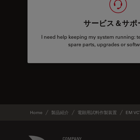
サービス＆サポ
I need help keeping my system running: tec
spare parts, upgrades or softw
Home
製品紹介
電顕用試料作製装置
EM VC
Danaher Logo
COMPANY