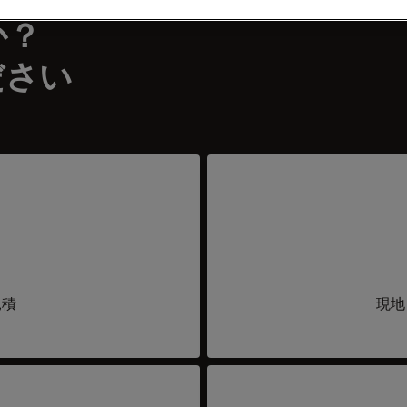
か？
ださい
見積
現地