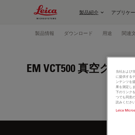
Leica Microsystems Logo
製品紹介
アプリケ
製品情報
ダウンロード
用途
関連
EM VCT500
真空クライ
当社および
に提供する
ンテンツを
果を測定しま
下のリンクを
つでも同意の
読みくださ
Leica Micro