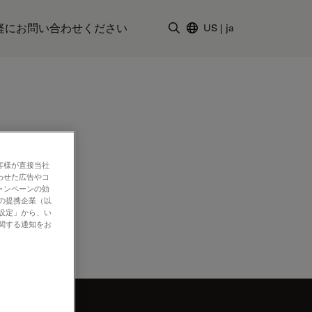
軽にお問い合わせください
US
|
ja
検索用語を入力
客様が直接当社
わせた広告やコ
ャンペーンの効
社の提携企業（以
の設定」から、い
に関する通知をお