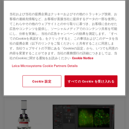
当社および当社の提携企業はクッキーおよびその他のトラッキング技術、お
THUNDER EM Cryo CLEMは、THUNDERイメージャー
客様の連絡先情報など、お客様が直接当社に提供するデータの一部を使用し
のオプトデジタル技術を搭載したクライオ蛍光顕微鏡で
てこれらやその他のウェブサイトとのやり取りに基づき、お客様に合わせた
す。 これは、細胞構造生物学に関する実験の成功のカギ
広告やコンテンツを提供し、ソーシャルメディアでのコンテンツ共有を可能
にし、分析を実施し、当社の広告キャンペーンの効果を測定します。「すべ
となる画像データと安全なクライオ条件を提供します。
てのCookieを承認する」をクリックすると、この事項およびこのデータを当
THUNDERの技術による高精細で蛍光ボケの無い画像から
社の提携企業（以下のリンクをご覧ください）と共有することに同意しま
す。当社ウェブサイトの下部にある「Cookieの設定」から、いつでも同意の
関心領域の細胞構造を正確に特定し、ユーザーの電子顕微
内容を変更することができます。当社の業務慣行の詳細につきましては、当
鏡へシームレスに試料を移送します。
社のCookieに関する通知をお読みください
Cookie Notice
Leica Microsystems Cookie Partners Details
研究用途のみ
Cookie 設定
すべての Cookie を受け入れる