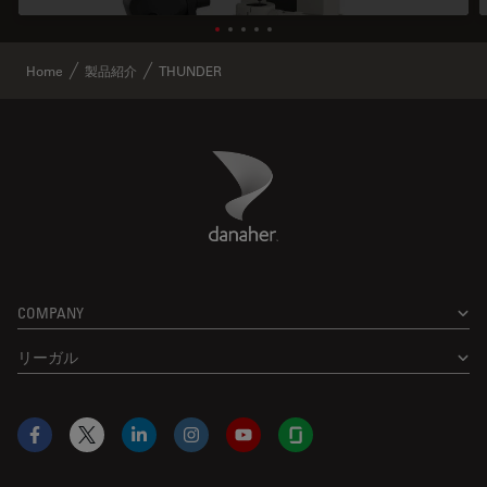
Home
製品紹介
THUNDER
Danaher Logo
Footer
COMPANY
リーガル
Facebook
X
LinkedIn
Instagram
YouTube
Glassdoor