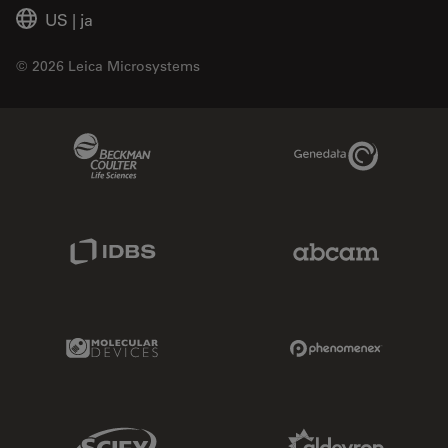
US
|
ja
© 2026 Leica Microsystems
Beckman Coulter Link
Genedata Link
IDBS Link
Abcam Limited
Molecular Devices Link
Phenomenex L
Sciex Link
Aldevron Link