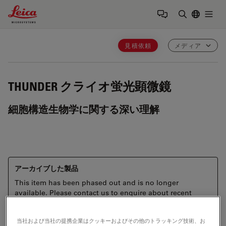
Leica Microsystems Logo
Togg
検索用語を
見積依頼
メディア
THUNDER
クライオ蛍光顕微鏡
細胞構造生物学に関する深い理解
アーカイブした製品
This item has been phased out and is no longer
available. Please contact us to enquire about recent
alternative products that may suit your needs.
当社および当社の提携企業はクッキーおよびその他のトラッキング技術、お