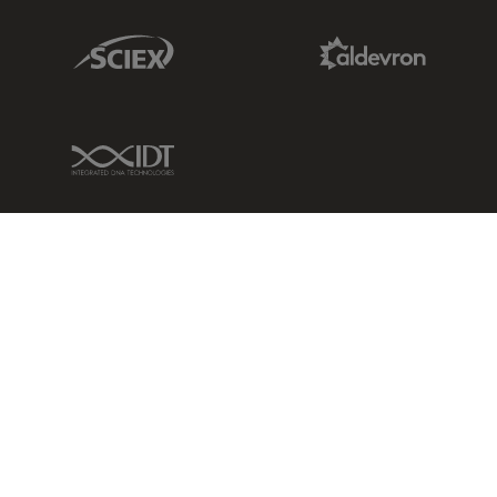
Sciex Link
Aldevron Link
IDT Link