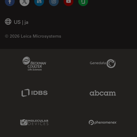
Facebook
X
LinkedIn
Instagram
YouTube
Glassdoor
US
|
ja
© 2026 Leica Microsystems
Beckman Coulter Link
Genedata Link
IDBS Link
Abcam Limited
Molecular Devices Link
Phenomenex L