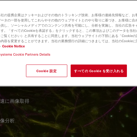
究でよく用いられる組織切
とができます。厚い組織
当社の提携企業はクッキーおよびその他のトラッキング技術、お客様の連絡先情報など、お
データの一部を使用してこれらやその他のウェブサイトとのやり取りに基づき、お客様に合
部まで鮮明に取得できま
提供し、ソーシャルメディアでのコンテンツ共有を可能にし、分析を実施し、当社の広告キ
す。「すべてのCookieを承認する」をクリックすると、この事項およびこのデータを当
ご覧ください）と共有することに同意します。当社ウェブサイトの下部にある「Cookie
内容を変更することができます。当社の業務慣行の詳細につきましては、当社のCookie
ing により組織深部の微細構
い
Cookie Notice
ーロンの軸索や樹状突起
systems Cookie Partners Details
ld 顕微鏡の速度、蛍光効
高品質の画像が得られま
Cookie 設定
すべての Cookie を受け入れる
を体験できます。
速に画像取得
像分析