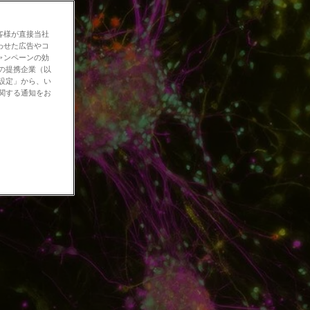
客様が直接当社
わせた広告やコ
ャンペーンの効
社の提携企業（以
の設定」から、い
に関する通知をお