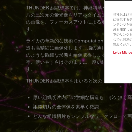
THUNDER 組織標本では、神経科学や組織学研
片の三次元の蛍光像をリアルタイムに取得するこ
当社および
に提供する
の画像を、フォーカスアウトによるボケなく、細
ンテンツを
す。
果を測定しま
下のリンクを
つでも同意の
ライカの革新的な技術 Computational Clear
読みくださ
造も高精細に画像化します。脳の薄片切片のニュ
Leica Micro
のような微細な形態も画像取得します。WideFie
率、使いやすさはそのままに、厚い組織切片でも
す。
THUNDER 組織標本を用いると次のような利点
厚い組織切片内部の微細な構造も、ボケ無く高
組織切片の全体像を素早く確認
どんな組織切片もシンプルなワークフローで画