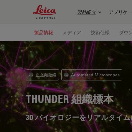
Leica Microsystems Logo
製品紹介
アプリケ
製品情報
メディア
技術仕様
ダウ
正立顕微鏡
Automated Microscopes
⋯
⋯
THUNDER 組織標本
3D バイオロジーをリアルタイム