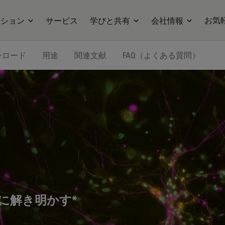
お気
ーション
サービス
学びと共有
会社情報
ンロード
用途
関連文献
FAQ（よくある質問）
に解き明かす*