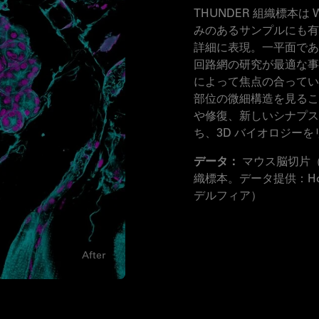
THUNDER 組織標本は
みのあるサンプルにも有
詳細に表現。一平面であ
回路網の研究が最適な事例です。
によって焦点の合ってい
部位の微細構造を見るこ
や修復、新しいシナプス
ち、3D バイオロジー
データ：
マウス脳切片（G
織標本。データ提供：Ho
デルフィア）
After