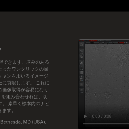
化
取得できます。厚みのある
たったワンクリックの操
キャンを用いるイメージ
に貢献します。 これに
の画像取得が容易になり
r
を組み合わせれば、切
。 素早く標本内のナビ
きます。
Bethesda, MD (USA).