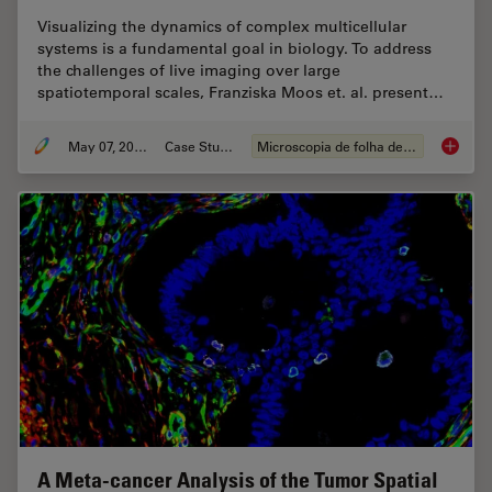
Visualizing the dynamics of complex multicellular
systems is a fundamental goal in biology. To address
the challenges of live imaging over large
spatiotemporal scales, Franziska Moos et. al. present…
May 07, 2024
Case Study
Microscopia de folha de luz
Dual-Vi
A Meta-cancer Analysis of the Tumor Spatial