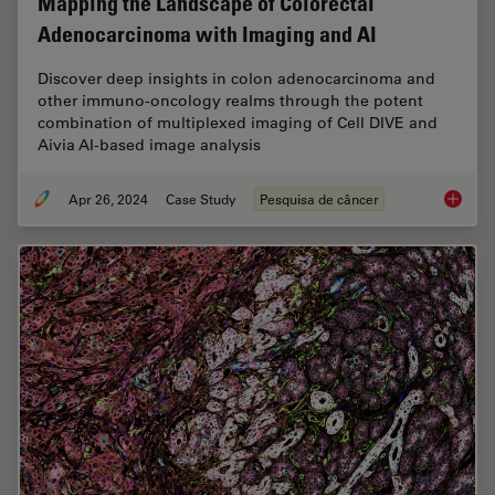
Mapping the Landscape of Colorectal
Adenocarcinoma with Imaging and AI
Discover deep insights in colon adenocarcinoma and
other immuno-oncology realms through the potent
combination of multiplexed imaging of Cell DIVE and
Aivia AI-based image analysis
Apr 26, 2024
Case Study
Pesquisa de câncer
Mapping