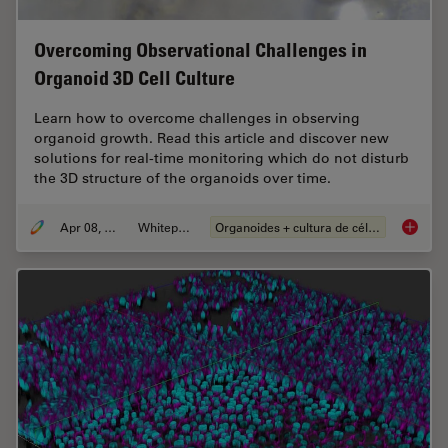
Overcoming Observational Challenges in
Organoid 3D Cell Culture
Learn how to overcome challenges in observing
organoid growth. Read this article and discover new
solutions for real-time monitoring which do not disturb
the 3D structure of the organoids over time.
Apr 08, 2024
Whitepaper
Organoides + cultura de células 3D
Overcom