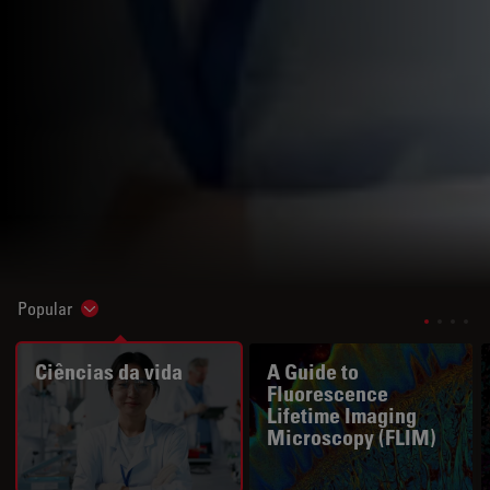
Popular
Show subnavigation
Ciências da vida
A Guide to
Fluorescence
Lifetime Imaging
Microscopy (FLIM)