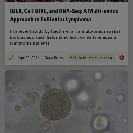
IBEX, Cell DIVE, and RNA-Seq: A Multi-omics
Approach to Follicular Lymphoma
In a recent study by Radtke et al., a multi-omics spatial
biology approach helps shed light on early relapsing
lymphoma patients
Apr 08, 2024
Case Study
Análise multiplex espacial
IBEX, C