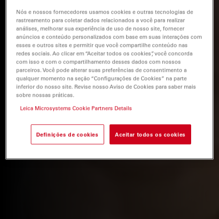
Nós e nossos fornecedores usamos cookies e outras tecnologias de
rastreamento para coletar dados relacionados a você para realizar
análises, melhorar sua experiência de uso de nosso site, fornecer
anúncios e conteúdo personalizados com base em suas interações com
esses e outros sites e permitir que você compartilhe conteúdo nas
redes sociais. Ao clicar em “Aceitar todos os cookies”, você concorda
com isso e com o compartilhamento desses dados com nossos
parceiros. Você pode alterar suas preferências de consentimento a
qualquer momento na seção “Configurações de Cookies” na parte
inferior do nosso site. Revise nosso Aviso de Cookies para saber mais
sobre nossas práticas.
Leica Microsystems Cookie Partners Details
Definições de cookies
Aceitar todos os cookies