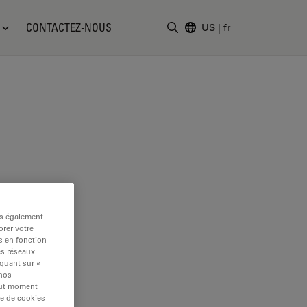
CONTACTEZ-NOUS
US
|
fr
Saisir un terme de recher
ns également
rer votre
s en fonction
es réseaux
iquant sur «
 nos
tout moment
re de cookies