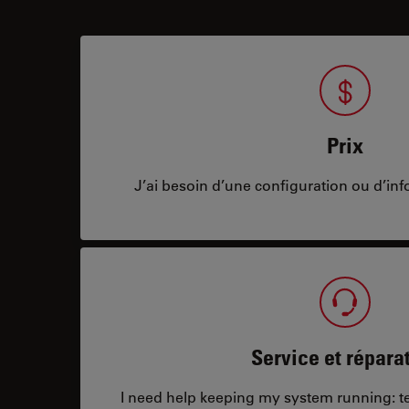
Prix
J’ai besoin d’une configuration ou d’info
Service et répara
I need help keeping my system running: tec