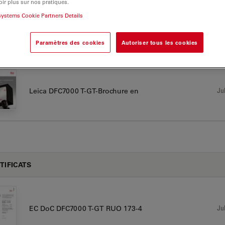
000 T
ir plus sur nos pratiques.
systems Cookie Partners Details
Paramètres des cookies
Autoriser tous les cookies
CHURE OR FLYER
Jul
Leica DFC7000 T-GT-Brochure en
TIFICATS
Jul
EC DoC DFC7000 T-GT RUO 173-4