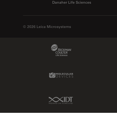
Danaher Life Sciences
© 2026 Leica Microsystems
Beckman Coulter Link
Molecular Devices Link
IDT Link