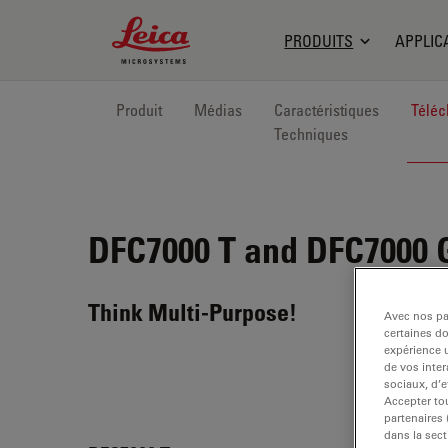
Leica Microsystems Logo
PRODUITS
APPLIC
Produit
Médias
Caractéristiques
Téléc
Techniques
DFC7000 T and DFC7000 
Think Multi-Purpose!
Avec nos par
certaines d
expérience u
de vos inter
sociaux, d’e
Accepter tou
partenaires
dans la sect