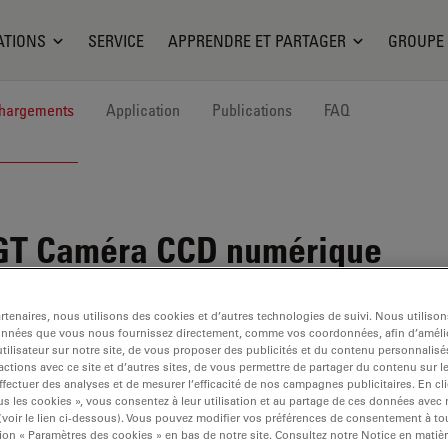
ATIONS
SERVICE
APPRENDRE ET PARTAGER
GROUPE
hargements
Application
Publications
FAQ
GT
Caméra CCD numérique
tenaires, nous utilisons des cookies et d’autres technologies de suivi. Nous utiliso
onnées que vous nous fournissez directement, comme vos coordonnées, afin d’amélio
tilisateur sur notre site, de vous proposer des publicités et du contenu personnalisé
actions avec ce site et d’autres sites, de vous permettre de partager du contenu sur l
ffectuer des analyses et de mesurer l’efficacité de nos campagnes publicitaires. En cl
s les cookies », vous consentez à leur utilisation et au partage de ces données avec
 (voir le lien ci-dessous). Vous pouvez modifier vos préférences de consentement à 
ion « Paramètres des cookies » en bas de notre site. Consultez notre Notice en matiè