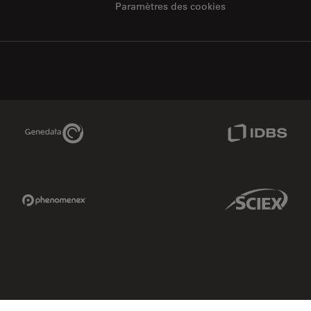
Paramètres des cookies
Genedata Link
IDBS Link
Phenomenex Link
Sciex Link