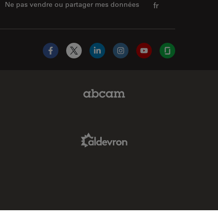
Ne pas vendre ou partager mes données
fr
Facebook
X
LinkedIn
Instagram
YouTube
Glassdoor
Abcam Limited Link
Aldevron Link