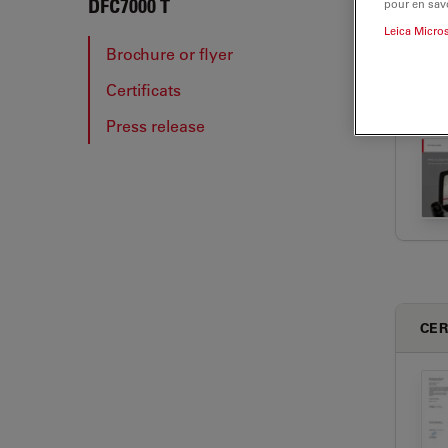
DFC7
DFC7000 T
pour en savo
Leica Micro
Brochure or flyer
Certificats
BRO
Press release
CER