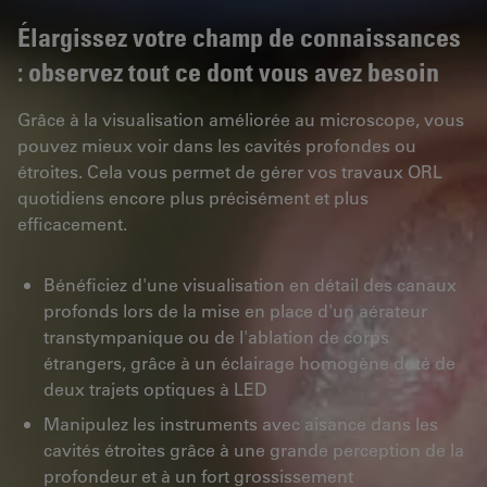
Élargissez votre champ de connaissances
: observez tout ce dont vous avez besoin
Grâce à la visualisation améliorée au microscope, vous
pouvez mieux voir dans les cavités profondes ou
étroites. Cela vous permet de gérer vos travaux ORL
quotidiens encore plus précisément et plus
efficacement.
Bénéficiez d'une visualisation en détail des canaux
profonds lors de la mise en place d'un aérateur
transtympanique ou de l'ablation de corps
étrangers, grâce à un éclairage homogène doté de
deux trajets optiques à LED
Manipulez les instruments avec aisance dans les
cavités étroites grâce à une grande perception de la
profondeur et à un fort grossissement