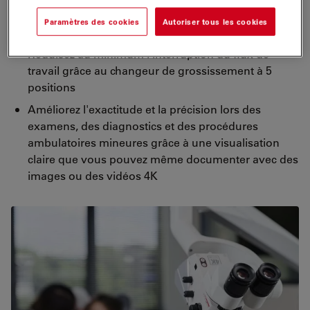
efficacité en changeant rapidement et facilement les
Paramètres des cookies
Autoriser tous les cookies
niveaux de mise au point
Réduisez au minimum l'interruption du flux de
travail grâce au changeur de grossissement à 5
positions
Améliorez l'exactitude et la précision lors des
examens, des diagnostics et des procédures
ambulatoires mineures grâce à une visualisation
claire que vous pouvez même documenter avec des
images ou des vidéos 4K