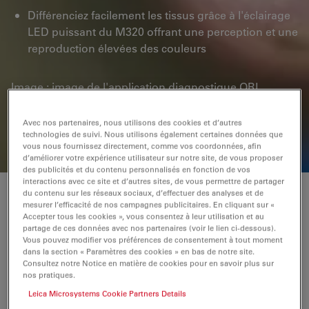
Différenciez facilement les tissus grâce à l'éclairage
LED puissant du M320 offrant une perception et une
reproduction élevées des couleurs
Image : image de l'application diagnostique ORL,
offerte par le Prof. Dr. Thomas Linder, hôpital cantonal
de Lucerne, Lucerne, Suisse.
Avec nos partenaires, nous utilisons des cookies et d’autres
technologies de suivi. Nous utilisons également certaines données que
vous nous fournissez directement, comme vos coordonnées, afin
d’améliorer votre expérience utilisateur sur notre site, de vous proposer
des publicités et du contenu personnalisés en fonction de vos
interactions avec ce site et d’autres sites, de vous permettre de partager
du contenu sur les réseaux sociaux, d’effectuer des analyses et de
Concentrez-vous sur l'essentiel
mesurer l’efficacité de nos campagnes publicitaires. En cliquant sur «
Accepter tous les cookies », vous consentez à leur utilisation et au
partage de ces données avec nos partenaires (voir le lien ci-dessous).
Le M320 fournit une image nette et lumineuse en
Vous pouvez modifier vos préférences de consentement à tout moment
couleurs vraies : une condition préalable à
dans la section « Paramètres des cookies » en bas de notre site.
Consultez notre Notice en matière de cookies pour en savoir plus sur
l'élargissement du champ de connaissances.
nos pratiques.
Leica Microsystems Cookie Partners Details
Restez concentré sur votre patient sans perdre en