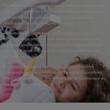
Profitez de la conception ergonomique du microscope
qui vous permet de travailler plus efficacement et avec
une plus grande précision durant les procédures
impliquant l'oreille, le nez ou le larynx.
Assurez-vous d'être assis confortablement. Leica
Microsystems propose une vaste gamme d'objectifs,
de tubes binoculaires et d'accessoires ergonomiques
adaptés à votre morphologie, votre spécialité et vos
préférences de travail.
Vous apprécierez également les options flexibles
d'acquisition et de visualisation d'images disponibles
via la télécommande, directement sur le microscope ou
via l'application Leica View.