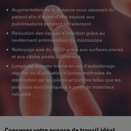
Augmentation de la distance vous séparant du
patient afin d'éviter d'être exposé aux
pulvérisations pendant le traitement
Réduction des risques d'infection grâce au
revêtement antimicrobien du microscope
Nettoyage aisé du M320 grâce aux surfaces planes
et aux câbles posés à l'intérieur
Longévité assurée même en cas d'autoclavage
régulier ou d'utilisation d'autres méthodes de
stérilisation car les pièces amovibles telles que les
poignées sont fabriquées à partir de matériaux
robustes
Concevez votre espace de travail idéal