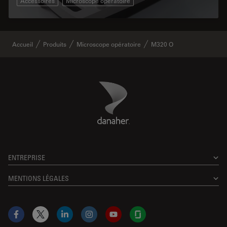
Accessoires
Microscope opératoire
Accueil
Produits
Microscope opératoire
M320 O
Danaher Logo
Footer
ENTREPRISE
MENTIONS LÉGALES
Facebook
X
LinkedIn
Instagram
YouTube
Glassdoor