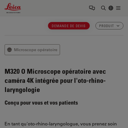
Leica Microsystems Logo
Togg
Saisir un t
DEMANDE DE DEVIS
PRODUIT
Microscope opératoire
⋯
M320 O
Microscope opératoire avec
caméra 4K intégrée pour l'oto-rhino-
laryngologie
Conçu pour vous et vos patients
En tant qu'oto-rhino-laryngologue, vous prenez soin