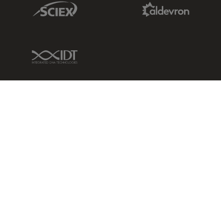
Sciex Link
Aldevron Link
IDT Link