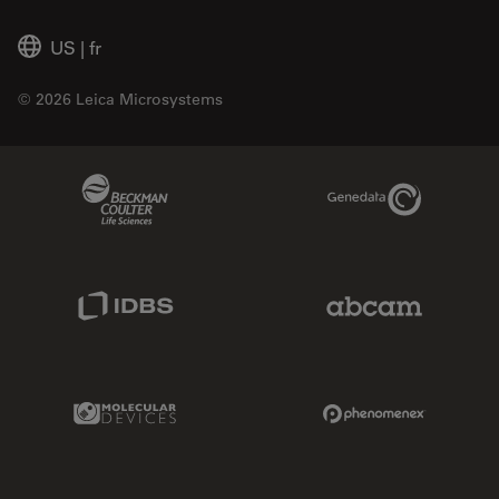
US
|
fr
© 2026 Leica Microsystems
Beckman Coulter Link
Genedata Link
IDBS Link
Abcam Limited
Molecular Devices Link
Phenomenex L