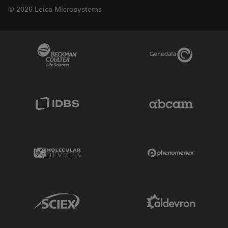
© 2026 Leica Microsystems
Beckman Coulter Link
Genedata Link
IDBS Link
Abcam Limited
Molecular Devices Link
Phenomenex L
Sciex Link
Aldevron Link