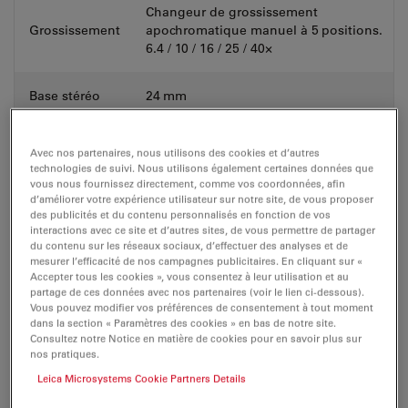
Changeur de grossissement
Grossissement
apochromatique manuel à 5 positions.
6.4 / 10 / 16 / 25 / 40×
Base stéréo
24 mm
Distances focales fixes de f = 100 mm
Avec nos partenaires, nous utilisons des cookies et d’autres
à f = 400 mm
technologies de suivi. Nous utilisons également certaines données que
vous nous fournissez directement, comme vos coordonnées, afin
d’améliorer votre expérience utilisateur sur notre site, de vous proposer
Objectifs pour mise au point fine, f =
des publicités et du contenu personnalisés en fonction de vos
Objectifs
200, 250, 300 mm
interactions avec ce site et d’autres sites, de vous permettre de partager
du contenu sur les réseaux sociaux, d’effectuer des analyses et de
mesurer l’efficacité de nos campagnes publicitaires. En cliquant sur «
Objectif MultiFoc avec distance de
Accepter tous les cookies », vous consentez à leur utilisation et au
travail variable de 200 mm à 300 mm
partage de ces données avec nos partenaires (voir le lien ci-dessous).
Vous pouvez modifier vos préférences de consentement à tout moment
dans la section « Paramètres des cookies » en bas de notre site.
Consultez notre Notice en matière de cookies pour en savoir plus sur
10 × 21B, 12.5 × 17B, 8.33 × 22B, 10 ×
Oculaire
nos pratiques.
21B avec réticule
Leica Microsystems Cookie Partners Details
Interrupteur de fin de course pour