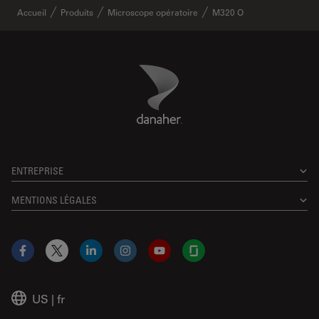
Accueil
Produits
Microscope opératoire
M320 O
Danaher Logo
Footer
ENTREPRISE
MENTIONS LÉGALES
Facebook
X
LinkedIn
Instagram
YouTube
Glassdoor
US
|
fr