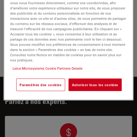
vous nous fournissez directement, comme vos coordonnées, afin
d’améliorer votre expérience utilisateur sur notre site, de vous proposer
des publicités et du contenu personnalisés en fonction de vos
Otolaryngologie (ORL)
interactions avec ce site et d’autres sites, de vous permettre de partager
du contenu sur les réseaux sociaux, d’effectuer des analyses et de
Les microscopes ORL Leica combinent un éclairage
mesurer l’efficacité de nos campagnes publicitaires. En cliquant sur «
puissant, une grande profondeur de champ et une
Accepter tous les cookies », vous consentez à leur utilisation et au
partage de ces données avec nos partenaires (voir le lien ci-dessous).
excellente manœuvrabilité afin d'exécuter vos
Vous pouvez modifier vos préférences de consentement à tout moment
procédures ORL avec grande précision.
dans la section « Paramètres des cookies » en bas de notre site.
Consultez notre Notice en matière de cookies pour en savoir plus sur
nos pratiques.
Otolary
Leica Microsystems Cookie Partners Details
Paramètres des cookies
Autoriser tous les cookies
Vous souhaitez en savoir plus ?
Parlez à nos experts.