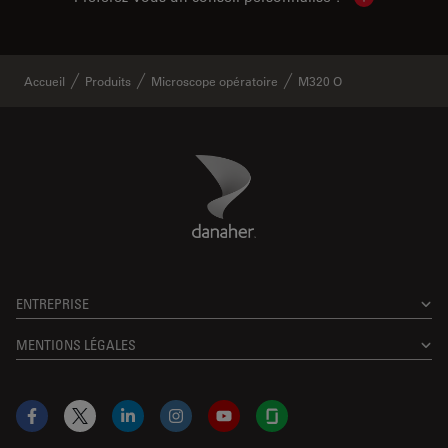
Show local c
Accueil
Produits
Microscope opératoire
M320 O
Danaher Logo
Footer
ENTREPRISE
MENTIONS LÉGALES
Facebook
X
LinkedIn
Instagram
YouTube
Glassdoor