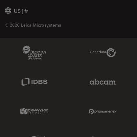
US
|
fr
© 2026 Leica Microsystems
Beckman Coulter Link
Genedata Link
IDBS Link
Abcam Limited
Molecular Devices Link
Phenomenex L
Sciex Link
Aldevron Link