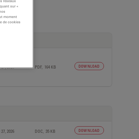
es réseaux
iquant sur «
 nos
tout moment
re de cookies
DOWNLOAD
 27, 2026
PDF, 164 KB
DOWNLOAD
 27, 2026
DOC, 35 KB