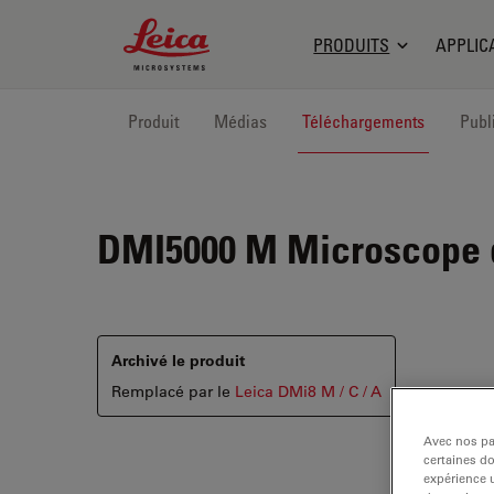
Leica Microsystems Logo
PRODUITS
APPLIC
Produit
Médias
Téléchargements
Publ
DMI5000 M
Microscope d
Archivé le produit
Remplacé par le
Leica DMi8 M / C / A
Avec nos par
certaines d
expérience u