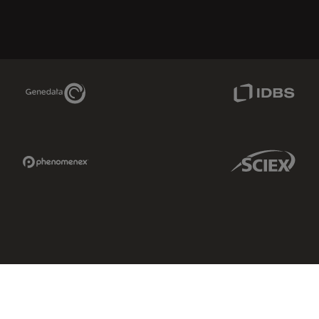
Genedata Link
IDBS Link
Phenomenex Link
Sciex Link