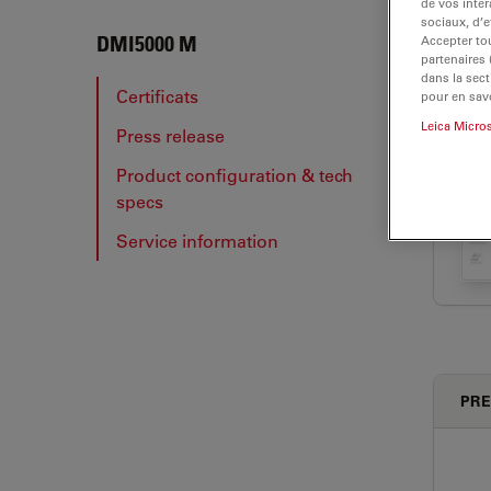
de vos inter
sociaux, d’e
DMI5
DMI5000 M
Accepter tou
partenaires
dans la sect
Certificats
pour en savo
Leica Micro
Press release
CER
Product configuration & tech
specs
Service information
PRE