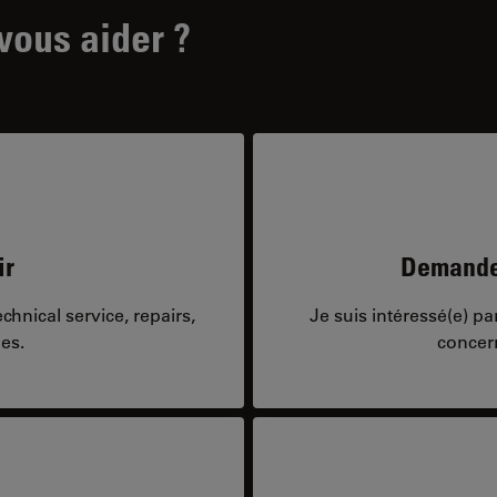
ous aider ?
ir
Demandes
hnical service, repairs,
Je suis intéressé(e) p
es.
concer