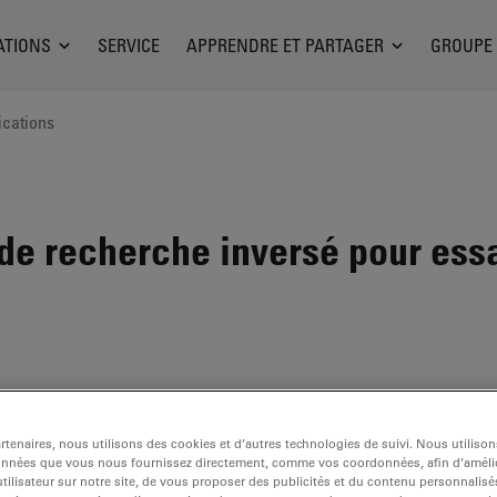
ATIONS
SERVICE
APPRENDRE ET PARTAGER
GROUPE
ications
e recherche inversé pour essa
tenaires, nous utilisons des cookies et d’autres technologies de suivi. Nous utiliso
onnées que vous nous fournissez directement, comme vos coordonnées, afin d’amélio
tilisateur sur notre site, de vous proposer des publicités et du contenu personnalisé