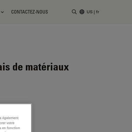
CONTACTEZ-NOUS
US
|
fr
Saisir un terme de recher
is de matériaux
ns également
rer votre
s en fonction