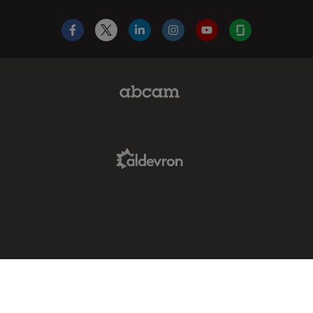
Facebook
X
LinkedIn
Instagram
YouTube
Glassdoor
Abcam Limited Link
Aldevron Link