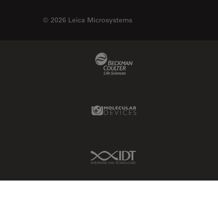
© 2026 Leica Microsystems
Beckman Coulter Link
Molecular Devices Link
IDT Link