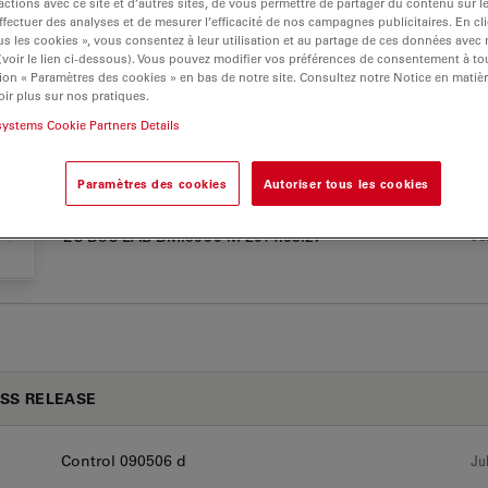
actions avec ce site et d’autres sites, de vous permettre de partager du contenu sur l
ffectuer des analyses et de mesurer l’efficacité de nos campagnes publicitaires. En cl
000 M
s les cookies », vous consentez à leur utilisation et au partage de ces données avec
 (voir le lien ci-dessous). Vous pouvez modifier vos préférences de consentement à 
ion « Paramètres des cookies » en bas de notre site. Consultez notre Notice en matiè
ir plus sur nos pratiques.
systems Cookie Partners Details
TIFICATS
Paramètres des cookies
Autoriser tous les cookies
Jul
EC DoC LAB DMI5000 M 2014.03.27
SS RELEASE
Control 090506 d
Jul