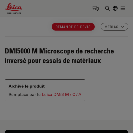
Leica Microsystems Logo
Togg
Saisir un t
DEMANDE DE DEVIS
MÉDIAS
DMI5000 M
Microscope de recherche
inversé pour essais de matériaux
Archivé le produit
Remplacé par le
Leica DMi8 M / C / A