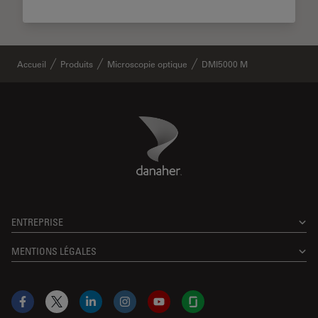
Accueil
Produits
Microscopie optique
DMI5000 M
Danaher Logo
Footer
ENTREPRISE
MENTIONS LÉGALES
Facebook
X
LinkedIn
Instagram
YouTube
Glassdoor