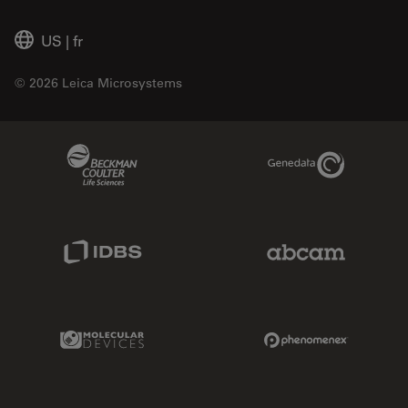
US
|
fr
© 2026 Leica Microsystems
Beckman Coulter Link
Genedata Link
IDBS Link
Abcam Limited
Molecular Devices Link
Phenomenex L