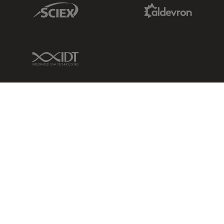
Sciex Link
Aldevron Link
IDT Link