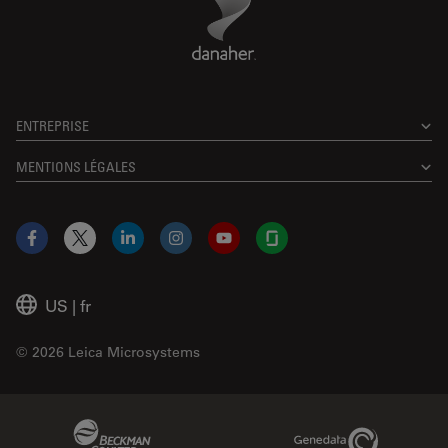
ENTREPRISE
MENTIONS LÉGALES
Facebook
X
LinkedIn
Instagram
YouTube
Glassdoor
US
|
fr
© 2026 Leica Microsystems
Beckman Coulter Link
Genedata Link