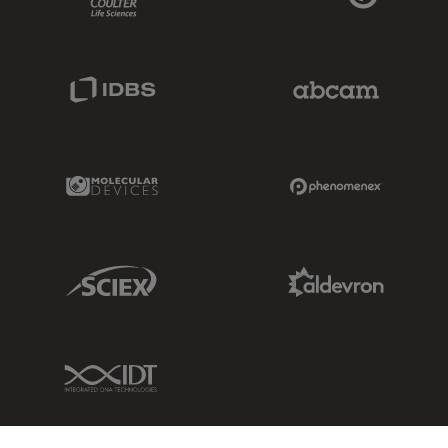
IDBS Link
Abcam Limited
Molecular Devices Link
Phenomenex L
Sciex Link
Aldevron Link
IDT Link