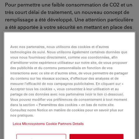
Pour permettre une faible consommation de CO2 et un
très court délai de traitement, un nouveau concept de
remplissage a été développé. Une attention particulière
a été apportée à votre sécurité en mettant en place des
fonctions d'arrêt du logiciel en cas de défaillance
détectée et un condensateur des vapeurs de solvants.
Avec nos partenaires, nous utilisons des cookies et d’autres
technologies de suivi. Nous utilisons également certaines données que
vous nous fournissez directement, comme vos coordonnées, afin
For research use only
d’améliorer votre expérience utilisateur sur notre site, de vous proposer
des publicités et du contenu personnalisés en fonction de vos
interactions avec ce site et d’autres sites, de vous permettre de partager
du contenu sur les réseaux sociaux, d’effectuer des analyses et de
mesurer l’efficacité de nos campagnes publicitaires. En cliquant sur «
Accepter tous les cookies », vous consentez à leur utilisation et au
partage de ces données avec nos partenaires (voir le lien ci-dessous).
Vous pouvez modifier vos préférences de consentement à tout moment
dans la section « Paramètres des cookies » en bas de notre site.
Consultez notre Notice en matière de cookies pour en savoir plus sur
nos pratiques.
Leica Microsystems Cookie Partners Details