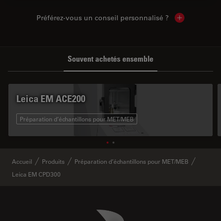
Préférez-vous un conseil personnalisé ?
Show local c
Souvent achetés ensemble
Leica EM ACE200
Préparation d’échantillons pour MET/MEB
Accueil
Produits
Préparation d’échantillons pour MET/MEB
Leica EM CPD300
Danaher Logo
Footer