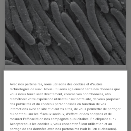
Bacteria Protocol - Critical Point Drying of E.
coli for SEM
Avec nos partenaires, nous utilisons des cookies et d’autres
technologies de suivi. Nous utilisons également certaines données que
Application Note for Leica EM CPD300 - Critical point
vous nous fournissez directement, comme vos coordonnées, afin
d’améliorer votre expérience utilisateur sur notre site, de vous proposer
drying of E. coli with subsequent platinum / palladium
des publicités et du contenu personnalisés en fonction de vos
coating and SEM analysis. Sample was inserted into a
interactions avec ce site et d’autres sites, de vous permettre de partager
filter disc (Pore size: 16 - 40 μm)…
du contenu sur les réseaux sociaux, d’effectuer des analyses et de
mesurer l’efficacité de nos campagnes publicitaires. En cliquant sur «
Accepter tous les cookies », vous consentez à leur utilisation et au
Oct 13, 2016
Article
Note d'application
Bacteria
partage de ces données avec nos partenaires (voir le lien ci-dessous).