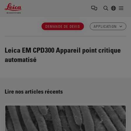
Leica Microsystems Logo
Togg
Saisir un t
DEMANDE DE DEVIS
APPLICATION
Leica EM CPD300
Appareil point critique
automatisé
Lire nos articles récents