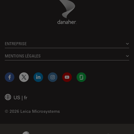
Danaher Logo
Footer
ENTREPRISE
MENTIONS LÉGALES
Facebook
X
LinkedIn
Instagram
YouTube
Glassdoor
US
|
fr
© 2026 Leica Microsystems