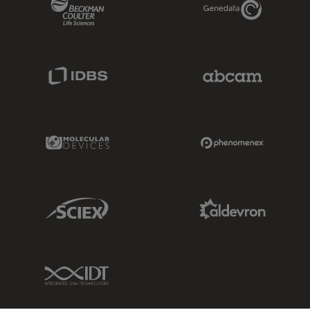
Beckman Coulter Link
Genedata Link
IDBS Link
Abcam Limited
Molecular Devices Link
Phenomenex L
Sciex Link
Aldevron Link
IDT Link