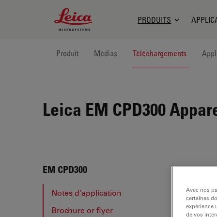
Leica Microsystems Logo
PRODUITS
APPLIC
Produit
Médias
Téléchargements
Appl
Leica EM CPD300
Apparei
EM C
EM CPD300
Avec nos par
Notes d’application
certaines d
expérience u
Brochure or flyer
NOT
de vos inter