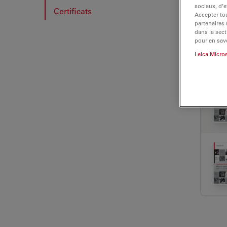
sociaux, d’e
Certificats
Accepter tou
partenaires
dans la sect
pour en savo
Leica Micro