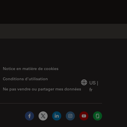
Notice en matière de cookies
Conditions d’utilisation
US
|
Ne pas vendre ou partager mes données
fr
Facebook
X
LinkedIn
Instagram
YouTube
Glassdoor