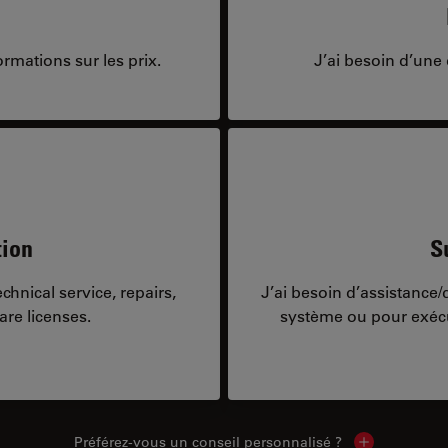
rmations sur les prix.
J’ai besoin d’une 
tion
S
hnical service, repairs,
J’ai besoin d’assistance
are licenses.
système ou pour exécu
Préférez-vous un conseil personnalisé ?
Show local c