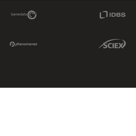
Genedata Link
IDBS Link
Phenomenex Link
Sciex Link