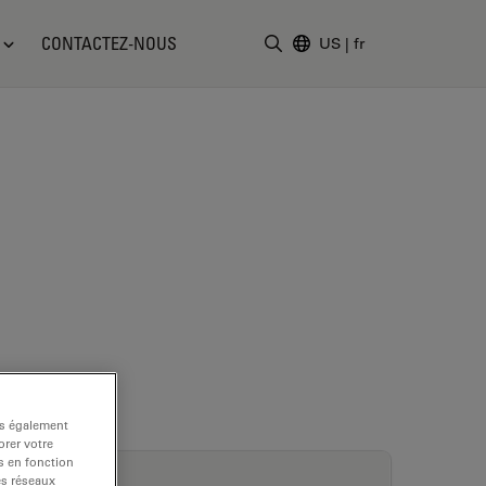
CONTACTEZ-NOUS
US
|
fr
Saisir un terme de recher
ns également
rer votre
s en fonction
es réseaux