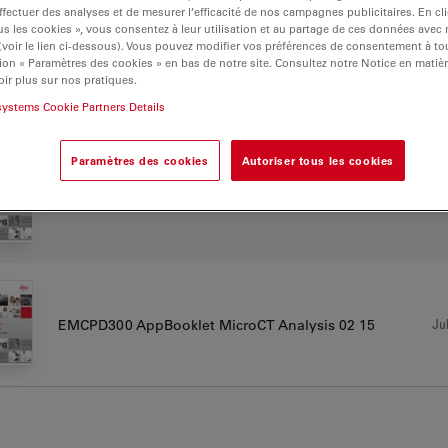
ffectuer des analyses et de mesurer l’efficacité de nos campagnes publicitaires. En cl
s les cookies », vous consentez à leur utilisation et au partage de ces données avec
 (voir le lien ci-dessous). Vous pouvez modifier vos préférences de consentement à 
ion « Paramètres des cookies » en bas de notre site. Consultez notre Notice en matiè
Jul
AN EMCPD300 Bacteria Protocol EN
ir plus sur nos pratiques.
systems Cookie Partners Details
Paramètres des cookies
Autoriser tous les cookies
Jul
AN EMCPD300 Human Blood Cells Protocol EN
Jul
EMCPD300 AppBooklet MicroCT Analysis 02 15