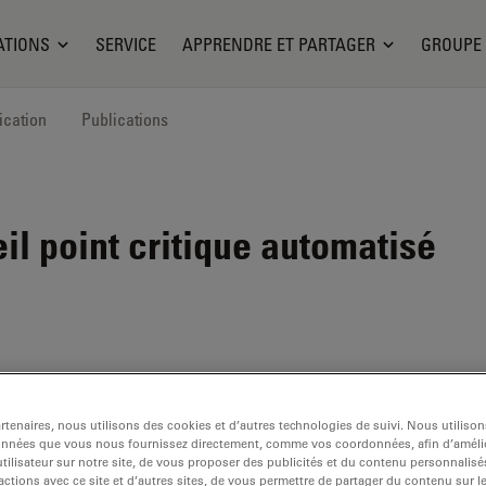
ATIONS
SERVICE
APPRENDRE ET PARTAGER
GROUPE
ication
Publications
l point critique automatisé
PD300
tenaires, nous utilisons des cookies et d’autres technologies de suivi. Nous utiliso
onnées que vous nous fournissez directement, comme vos coordonnées, afin d’amélio
tilisateur sur notre site, de vous proposer des publicités et du contenu personnalisé
ES D’APPLICATION
actions avec ce site et d’autres sites, de vous permettre de partager du contenu sur l