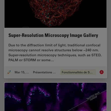
Super-Resolution Microscopy Image Gallery
Due to the diffraction limit of light, traditional confocal
microscopy cannot resolve structures below ~240 nm.
Super-resolution microscopy techniques, such as STED,
PALM or STORM or some…
Mar 15, 2024
Présentations du CSF
Fonctionnalités de STELLARIS
Super-R