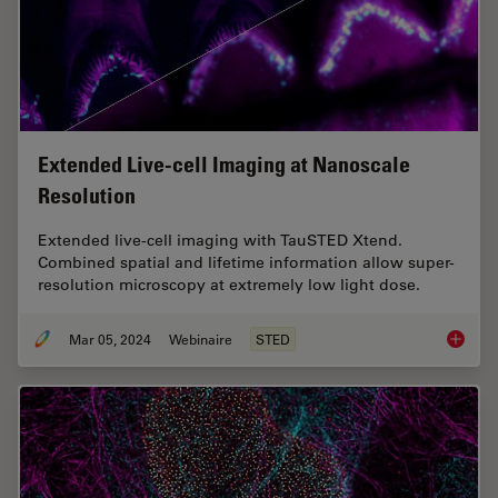
Extended Live-cell Imaging at Nanoscale
Resolution
Extended live-cell imaging with TauSTED Xtend.
Combined spatial and lifetime information allow super-
resolution microscopy at extremely low light dose.
Mar 05, 2024
Webinaire
STED
Extende