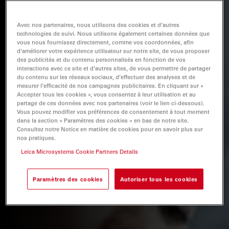
Avec nos partenaires, nous utilisons des cookies et d’autres
technologies de suivi. Nous utilisons également certaines données que
vous nous fournissez directement, comme vos coordonnées, afin
d’améliorer votre expérience utilisateur sur notre site, de vous proposer
des publicités et du contenu personnalisés en fonction de vos
interactions avec ce site et d’autres sites, de vous permettre de partager
du contenu sur les réseaux sociaux, d’effectuer des analyses et de
mesurer l’efficacité de nos campagnes publicitaires. En cliquant sur «
Accepter tous les cookies », vous consentez à leur utilisation et au
partage de ces données avec nos partenaires (voir le lien ci-dessous).
Vous pouvez modifier vos préférences de consentement à tout moment
dans la section « Paramètres des cookies » en bas de notre site.
Consultez notre Notice en matière de cookies pour en savoir plus sur
nos pratiques.
Leica Microsystems Cookie Partners Details
Paramètres des cookies
Autoriser tous les cookies