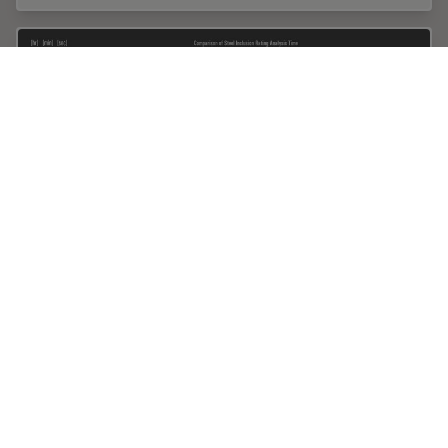
How does an Automated Rating Solution for
Steel Inclusions Work?
The rating of non-metallic inclusions (NMIs) to
determine steel quality is critical for many industrial
applications. For an efficient and cost-effective steel