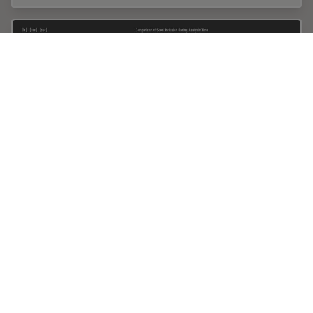
How does an Automated Rating Solution for
Steel Inclusions Work?
The rating of non-metallic inclusions (NMIs) to
determine steel quality is critical for many industrial
applications. For an efficient and cost-effective steel