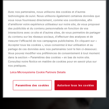
Avec nos partenaires, nous utilisons des cookies et d’autres
technologies de suivi. Nous utilisons également certaines données que
vous nous fournissez directement, comme vos coordonnées, afin
d’améliorer votre expérience utilisateur sur notre site, de vous proposer
des publicités et du contenu personnalisés en fonction de vos
interactions avec ce site et d’autres sites, de vous permettre de partager
du contenu sur les réseaux sociaux, d’effectuer des analyses et de
mesurer l’efficacité de nos campagnes publicitaires. En cliquant sur «
Accepter tous les cookies », vous consentez à leur utilisation et au
partage de ces données avec nos partenaires (voir le lien ci-dessous).
Vous pouvez modifier vos préférences de consentement à tout moment
dans la section « Paramètres des cookies » en bas de notre site.
Consultez notre Notice en matière de cookies pour en savoir plus sur
nos pratiques.
Leica Microsystems Cookie Partners Details
Paramètres des cookies
Autoriser tous les cookies