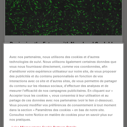
Designing the Future with Novel and Scalable
Stem Cell Culture
Avec nos partenaires, nous utilisons des cookies et d’autres
technologies de suivi. Nous utilisons également certaines données que
Visionary biotech start-up Uncommon Bio is tackling
vous nous fournissez directement, comme vos coordonnées, afin
one of the world’s biggest health challenges: food
d’améliorer votre expérience utilisateur sur notre site, de vous proposer
sustainability. In this webinar, Stem Cell Scientist
des publicités et du contenu personnalisés en fonction de vos
Samuel East shows how they make stem cell…
interactions avec ce site et d’autres sites, de vous permettre de partager
du contenu sur les réseaux sociaux, d’effectuer des analyses et de
mesurer l’efficacité de nos campagnes publicitaires. En cliquant sur «
Mar 11, 2025
Webinaire
Imagerie 3D
Designi
Accepter tous les cookies », vous consentez à leur utilisation et au
partage de ces données avec nos partenaires (voir le lien ci-dessous).
Vous pouvez modifier vos préférences de consentement à tout moment
dans la section « Paramètres des cookies » en bas de notre site.
Consultez notre Notice en matière de cookies pour en savoir plus sur
nos pratiques.