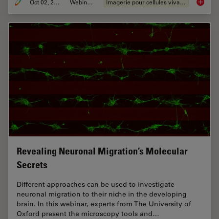
Oct 02, 2024
Webinaire
Imagerie pour cellules vivantes
Cutting
Revealing Neuronal Migration’s Molecular
Secrets
Different approaches can be used to investigate
neuronal migration to their niche in the developing
brain. In this webinar, experts from The University of
Oxford present the microscopy tools and…