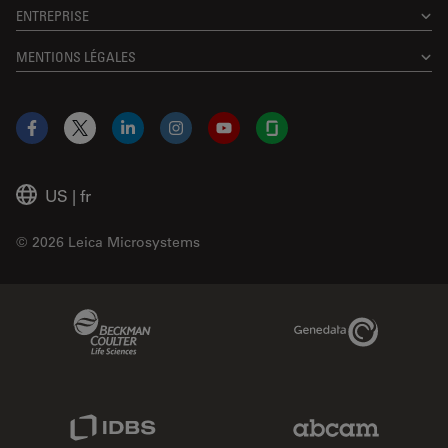
ENTREPRISE
MENTIONS LÉGALES
Facebook
X
LinkedIn
Instagram
YouTube
Glassdoor
US
|
fr
© 2026 Leica Microsystems
Beckman Coulter Link
Genedata Link
IDBS Link
Abcam Limited