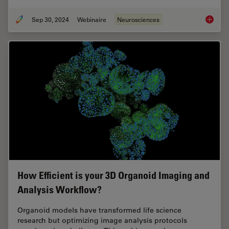
Sep 30, 2024
Webinaire
Neurosciences
Reveali
How Efficient is your 3D Organoid Imaging and
Analysis Workflow?
Organoid models have transformed life science
research but optimizing image analysis protocols