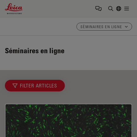
Leica Microsystems Logo
Togg
Saisir un t
SÉMINAIRES EN LIGNE
Séminaires en ligne
FILTER ARTICLES