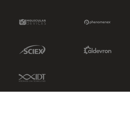
Molecular Devices Link
Phenomenex L
Sciex Link
Aldevron Link
IDT Link