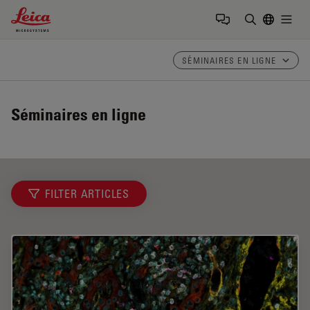
Leica Microsystems Logo
Togg
Saisir un t
SÉMINAIRES EN LIGNE
Séminaires en ligne
FILTER ARTICLES