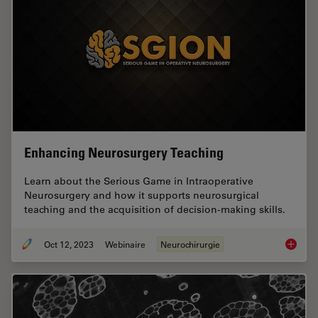
Enhancing Neurosurgery Teaching
Learn about the Serious Game in Intraoperative
Neurosurgery and how it supports neurosurgical
teaching and the acquisition of decision-making skills.
Oct 12, 2023
Webinaire
Neurochirurgie
Enhanci