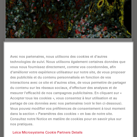
Understanding Tumor Heterogeneity with
Protein Marker Imaging
Avec nos partenaires, nous utilisons des cookies et d’autres
technologies de suivi. Nous utilisons également certaines données que
vous nous fournissez directement, comme vos coordonnées, afin
Explore tumor heterogeneity and immune cell
d’améliorer votre expérience utilisateur sur notre site, de vous proposer
dynamics. See how quantitative imaging analysis
des publicités et du contenu personnalisés en fonction de vos
reveals spatial relationships and molecular insights
interactions avec ce site et d’autres sites, de vous permettre de partager
crucial for advancing cancer research and therapeutics.
du contenu sur les réseaux sociaux, d’effectuer des analyses et de
mesurer l’efficacité de nos campagnes publicitaires. En cliquant sur «
Accepter tous les cookies », vous consentez à leur utilisation et au
Dec 04, 2023
Webinaire
Imagerie multiplexée spatiale
Underst
partage de ces données avec nos partenaires (voir le lien ci-dessous).
Vous pouvez modifier vos préférences de consentement à tout moment
dans la section « Paramètres des cookies » en bas de notre site.
Consultez notre Notice en matière de cookies pour en savoir plus sur
nos pratiques.
Leica Microsystems Cookie Partners Details