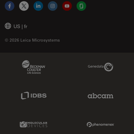
Facebook
X
LinkedIn
Instagram
YouTube
Glassdoor
US
|
fr
© 2026 Leica Microsystems
Beckman Coulter Link
Genedata Link
IDBS Link
Abcam Limited
Molecular Devices Link
Phenomenex L