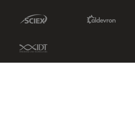
Sciex Link
Aldevron Link
IDT Link