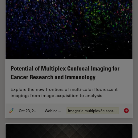
Potential of Multiplex Confocal Imaging for
Cancer Research and Immunology
Explore the new frontiers of multi-color fluorescent
imaging: from image acquisition to analysis
Oct 23, 2023
Webinaire
Imagerie multiplexée spatiale
Potenti