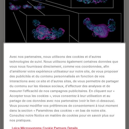
Multiscale Imaging of Organoids: High
Avec nos partenaires, nous utilisons des cookies et d’autres
Content to Light Sheet
technologies de suivi. Nous utilisons également certaines données que
vous nous fournissez directement, comme vos coordonnées, afin
d’améliorer votre expérience utilisateur sur notre site, de vous proposer
Learn multiscale organoid imaging: fixed high content
des publicités et du contenu personnalisés en fonction de vos
phenotyping, gentle dual view light sheet, and
interactions avec ce site et d’autres sites, de vous permettre de partager
reproducible pipelines that turn 3D data into insights.
du contenu sur les réseaux sociaux, d’effectuer des analyses et de
mesurer l’efficacité de nos campagnes publicitaires. En cliquant sur «
Accepter tous les cookies », vous consentez à leur utilisation et au
Jun 01, 2026
Webinaire
Organoïdes + Culture cellulaire en 3D
Multisc
partage de ces données avec nos partenaires (voir le lien ci-dessous).
Vous pouvez modifier vos préférences de consentement à tout moment
dans la section « Paramètres des cookies » en bas de notre site.
Consultez notre Notice en matière de cookies pour en savoir plus sur
nos pratiques.
Leica Microsystems Cookie Partners Details