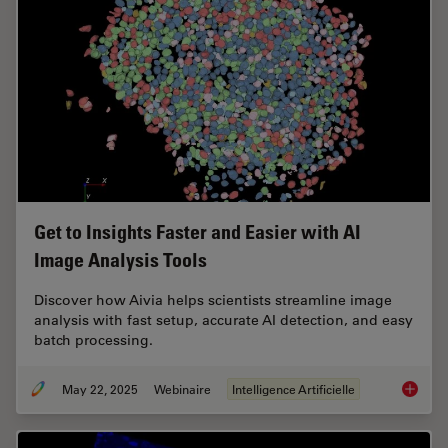
Get to Insights Faster and Easier with AI
Image Analysis Tools
Discover how Aivia helps scientists streamline image
analysis with fast setup, accurate AI detection, and easy
batch processing.
May 22, 2025
Webinaire
Intelligence Artificielle
Get to I