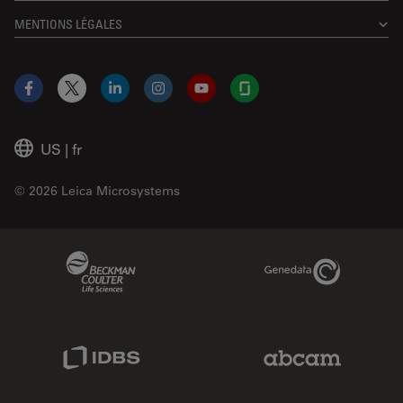
MENTIONS LÉGALES
Facebook
X
LinkedIn
Instagram
YouTube
Glassdoor
US
|
fr
© 2026 Leica Microsystems
Beckman Coulter Link
Genedata Link
IDBS Link
Abcam Limited