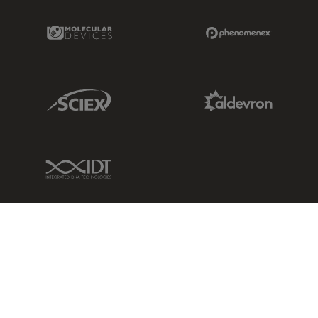
Molecular Devices Link
Phenomenex L
Sciex Link
Aldevron Link
IDT Link