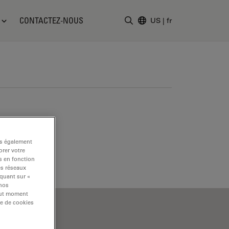
CONTACTEZ-NOUS
US
|
fr
Saisir un terme de recher
ns également
rer votre
s en fonction
es réseaux
iquant sur «
 nos
tout moment
re de cookies