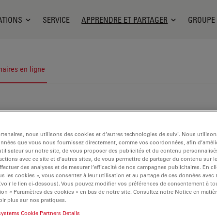
ATIONS
SERVICE
APPRENDRE ET PARTAGER
GROUPE
aires en ligne
tenaires, nous utilisons des cookies et d’autres technologies de suivi. Nous utiliso
onnées que vous nous fournissez directement, comme vos coordonnées, afin d’amélio
tilisateur sur notre site, de vous proposer des publicités et du contenu personnalisé
actions avec ce site et d’autres sites, de vous permettre de partager du contenu sur l
ffectuer des analyses et de mesurer l’efficacité de nos campagnes publicitaires. En cl
s les cookies », vous consentez à leur utilisation et au partage de ces données avec
 (voir le lien ci-dessous). Vous pouvez modifier vos préférences de consentement à 
ion « Paramètres des cookies » en bas de notre site. Consultez notre Notice en matiè
ir plus sur nos pratiques.
systems Cookie Partners Details
cherche en sciences de la vie