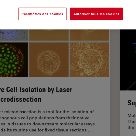
Paramètres des cookies
Autoriser tous les cookies
ve Cell Isolation by Laser
crodissection
Su
r microdissection is a tool for the isolation of
Mole
ogenous cell populations from their native
They
hes in tissues to downstream molecular assays.
the
ide its routine use for fixed tissue sections,…