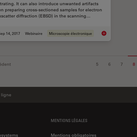
strating. It can also introduce unwanted artifacts
n preparing cross-sectioned samples for electron
kscatter diffraction (EBSD) in the scanning…
ep 14, 2017
Webinaire
Microscopie électronique
Practical Applicatio
édent
5
6
7
8
 ligne
MENTIONS LÉGALES
rosystems
Mentions obligatoires