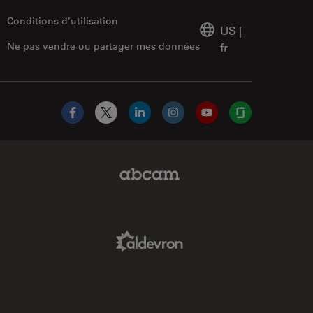
Conditions d’utilisation
US
|
Ne pas vendre ou partager mes données
fr
Facebook
X
LinkedIn
Instagram
YouTube
Glassdoor
Abcam Limited Link
Aldevron Link