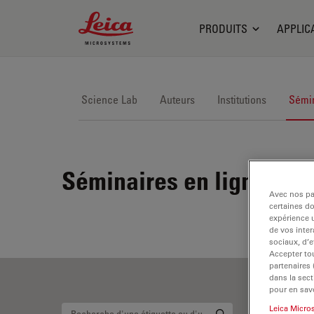
Leica Microsystems Logo
PRODUITS
APPLIC
Science Lab
Auteurs
Institutions
Sémin
Séminaires en ligne
Avec nos par
certaines d
expérience u
de vos inter
sociaux, d’e
Accepter tou
partenaires
dans la sect
pour en savo
Leica Micro
Re