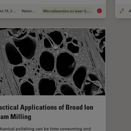
Oct 16, 2018
Webinaire
Microdissection au laser (LMD)
A
Live Cell Isolation b
actical Applications of Broad Ion
am Milling
hanical polishing can be time consuming and