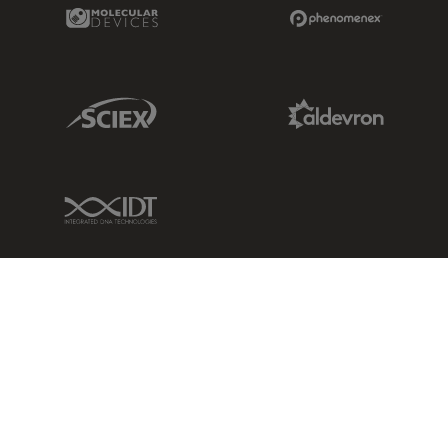
Molecular Devices Link
Phenomenex L
Sciex Link
Aldevron Link
IDT Link