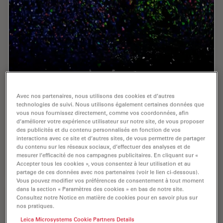
Potential of Multiplex Confocal Imaging for
Avec nos partenaires, nous utilisons des cookies et d’autres
Cancer Research and Immunology
technologies de suivi. Nous utilisons également certaines données que
vous nous fournissez directement, comme vos coordonnées, afin
d’améliorer votre expérience utilisateur sur notre site, de vous proposer
Explore the new frontiers of multi-color fluorescent
des publicités et du contenu personnalisés en fonction de vos
imaging: from image acquisition to analysis
interactions avec ce site et d’autres sites, de vous permettre de partager
du contenu sur les réseaux sociaux, d’effectuer des analyses et de
mesurer l’efficacité de nos campagnes publicitaires. En cliquant sur «
Oct 23, 2023
Webinaire
Imagerie multiplexée spatiale
Potenti
Accepter tous les cookies », vous consentez à leur utilisation et au
partage de ces données avec nos partenaires (voir le lien ci-dessous).
Vous pouvez modifier vos préférences de consentement à tout moment
dans la section « Paramètres des cookies » en bas de notre site.
Consultez notre Notice en matière de cookies pour en savoir plus sur
nos pratiques.
Leica Microsystems Cookie Partners Details