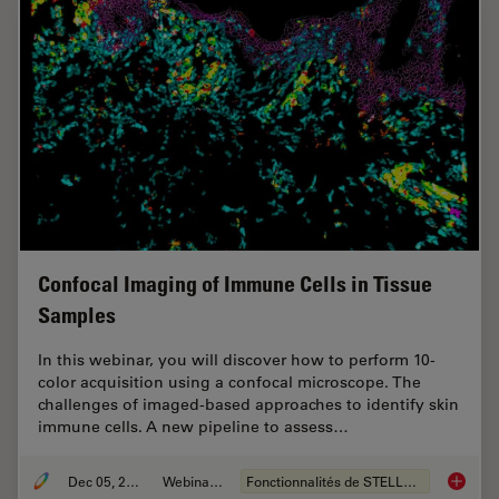
Confocal Imaging of Immune Cells in Tissue
Samples
In this webinar, you will discover how to perform 10-
color acquisition using a confocal microscope. The
challenges of imaged-based approaches to identify skin
immune cells. A new pipeline to assess…
Dec 05, 2022
Webinaire
Fonctionnalités de STELLARIS
Confoca