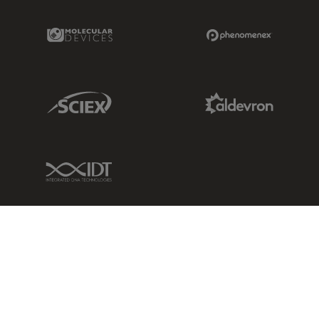
Molecular Devices Link
Phenomenex L
Sciex Link
Aldevron Link
IDT Link