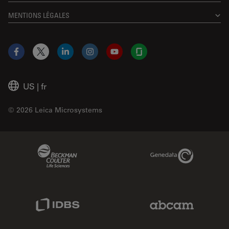
MENTIONS LÉGALES
Facebook
X
LinkedIn
Instagram
YouTube
Glassdoor
US
|
fr
© 2026 Leica Microsystems
Beckman Coulter Link
Genedata Link
IDBS Link
Abcam Limited