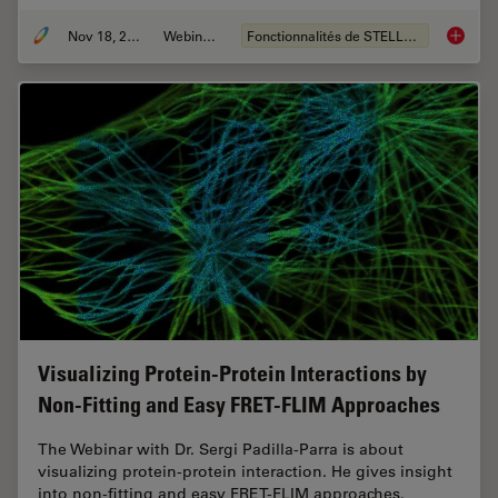
Nov 18, 2022
Webinaire
Fonctionnalités de STELLARIS
Live-Ce
Visualizing Protein-Protein Interactions by
Non-Fitting and Easy FRET-FLIM Approaches
The Webinar with Dr. Sergi Padilla-Parra is about
visualizing protein-protein interaction. He gives insight
into non-fitting and easy FRET-FLIM approaches.