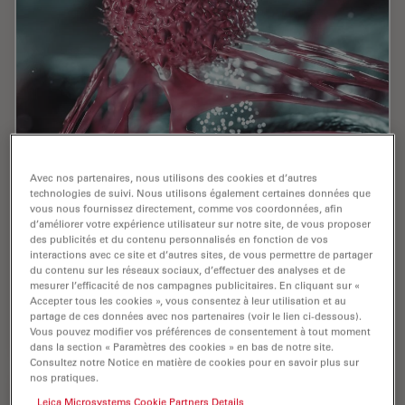
The Role of Iron Metabolism in Cancer
Avec nos partenaires, nous utilisons des cookies et d’autres
Progression
technologies de suivi. Nous utilisons également certaines données que
vous nous fournissez directement, comme vos coordonnées, afin
d’améliorer votre expérience utilisateur sur notre site, de vous proposer
Iron metabolism plays a role in cancer development
des publicités et du contenu personnalisés en fonction de vos
and progression, and modulates the immune response.
interactions avec ce site et d’autres sites, de vous permettre de partager
Understanding how iron influences cancer and the
du contenu sur les réseaux sociaux, d’effectuer des analyses et de
immune system can aid the development of new…
mesurer l’efficacité de nos campagnes publicitaires. En cliquant sur «
Accepter tous les cookies », vous consentez à leur utilisation et au
partage de ces données avec nos partenaires (voir le lien ci-dessous).
May 17, 2023
Webinaire
Recherche contre le cancer
The Rol
Vous pouvez modifier vos préférences de consentement à tout moment
dans la section « Paramètres des cookies » en bas de notre site.
Consultez notre Notice en matière de cookies pour en savoir plus sur
nos pratiques.
Leica Microsystems Cookie Partners Details