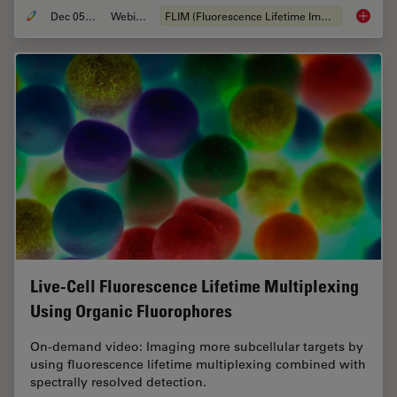
Dec 05, 2022
Webinaire
FLIM (Fluorescence Lifetime Imaging Microscopy)
Virtual
Live-Cell Fluorescence Lifetime Multiplexing
Using Organic Fluorophores
On-demand video: Imaging more subcellular targets by
using fluorescence lifetime multiplexing combined with
spectrally resolved detection.