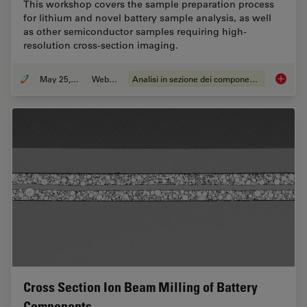
This workshop covers the sample preparation process
for lithium and novel battery sample analysis, as well
as other semiconductor samples requiring high-
resolution cross-section imaging.
May 25, 2023
Webinar:
Analisi in sezione dei componenti elettronici
How to 
Cross Section Ion Beam Milling of Battery
Components