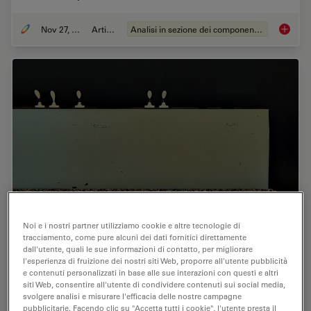
Nov 27, 2023
Articolo
Analisi in sezione dei componenti elettronici
Quality 
Noi e i nostri partner utilizziamo cookie e altre tecnologie di
tracciamento, come pure alcuni dei dati fornitici direttamente
Structural and Chemical Analysis of IC-Chip
dall'utente, quali le sue informazioni di contatto, per migliorare
Cross Sections
l'esperienza di fruizione dei nostri siti Web, proporre all'utente pubblicità
e contenuti personalizzati in base alle sue interazioni con questi e altri
siti Web, consentire all'utente di condividere contenuti sui social media,
This article shows how electronic IC-chip cross sections
svolgere analisi e misurare l'efficacia delle nostre campagne
can be efficiently and reliably prepared and then
pubblicitarie. Facendo clic su "Accetta tutti i cookie", l'utente presta il