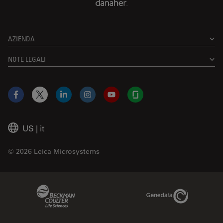
AZIENDA
NOTE LEGALI
Facebook
X
LinkedIn
Instagram
YouTube
Glassdoor
US
|
it
© 2026 Leica Microsystems
Beckman Coulter Link
Genedata Link