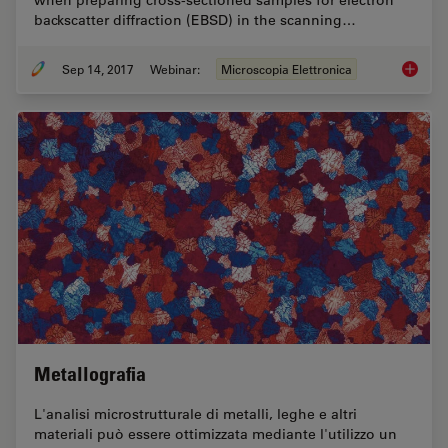
when preparing cross-sectioned samples for electron
backscatter diffraction (EBSD) in the scanning…
Sep 14, 2017
Webinar:
Microscopia Elettronica
Practica
Metallografia
L'analisi microstrutturale di metalli, leghe e altri
materiali può essere ottimizzata mediante l'utilizzo un