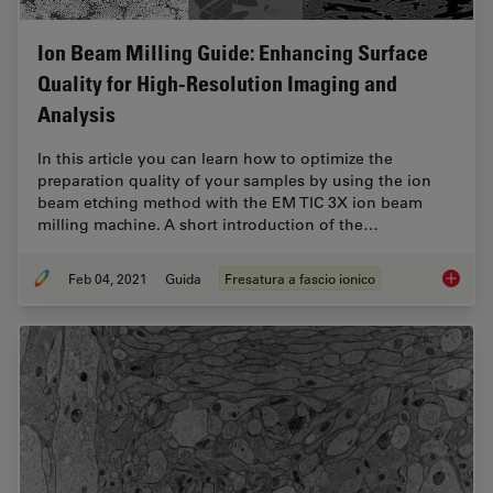
Ion Beam Milling Guide: Enhancing Surface
Quality for High-Resolution Imaging and
Analysis
In this article you can learn how to optimize the
preparation quality of your samples by using the ion
beam etching method with the EM TIC 3X ion beam
milling machine. A short introduction of the…
Feb 04, 2021
Guida
Fresatura a fascio ionico
Ion Bea