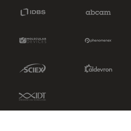
IDBS Link
Abcam Limited
Molecular Devices Link
Phenomenex L
Sciex Link
Aldevron Link
IDT Link