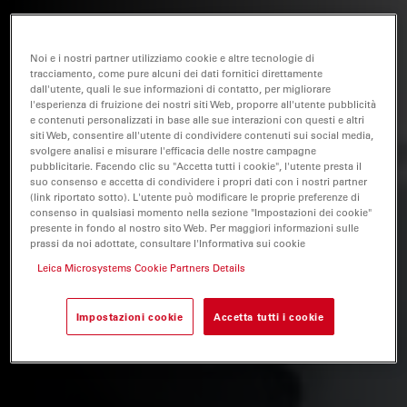
Noi e i nostri partner utilizziamo cookie e altre tecnologie di
tracciamento, come pure alcuni dei dati fornitici direttamente
dall'utente, quali le sue informazioni di contatto, per migliorare
l'esperienza di fruizione dei nostri siti Web, proporre all'utente pubblicità
e contenuti personalizzati in base alle sue interazioni con questi e altri
siti Web, consentire all'utente di condividere contenuti sui social media,
svolgere analisi e misurare l'efficacia delle nostre campagne
pubblicitarie. Facendo clic su "Accetta tutti i cookie", l'utente presta il
suo consenso e accetta di condividere i propri dati con i nostri partner
(link riportato sotto). L'utente può modificare le proprie preferenze di
consenso in qualsiasi momento nella sezione "Impostazioni dei cookie"
presente in fondo al nostro sito Web. Per maggiori informazioni sulle
prassi da noi adottate, consultare l'Informativa sui cookie
Leica Microsystems Cookie Partners Details
Impostazioni cookie
Accetta tutti i cookie