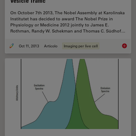
Vesicle Traffic
On October 7th 2013, The Nobel Assembly at Karolinska
Institutet has decided to award The Nobel Prize in
Physiology or Medicine 2012 jointly to James E.
Rothman, Randy W. Schekman and Thomas C. Südhof…
Oct 11, 2013
Articolo
Imaging per live cell
Nobel Pr