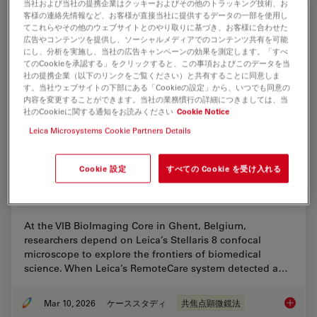
当社および当社の提携企業はクッキーおよびその他のトラッキング技術、お
客様の連絡先情報など、お客様が直接当社に提供するデータの一部を使用し
てこれらやその他のウェブサイトとのやり取りに基づき、お客様に合わせた
広告やコンテンツを提供し、ソーシャルメディアでのコンテンツ共有を可能
にし、分析を実施し、当社の広告キャンペーンの効果を測定します。「すべ
てのCookieを承認する」をクリックすると、この事項およびこのデータを当
社の提携企業（以下のリンクをご覧ください）と共有することに同意しま
す。当社ウェブサイトの下部にある「Cookieの設定」から、いつでも同意の
内容を変更することができます。当社の業務慣行の詳細につきましては、当
社のCookieに関する通知をお読みください
Cookie Notice
Leica Microsystems Cookie Partners Details
Cookie 設定
すべての Cookie を受け入れる
Predictive Service Prevents Downtime in
Ghent
At the VIB BioImaging Core in Ghent, Belgium,
researchers depend on Leica’s Stellaris 8 confocal
microscope to explore the frontiers of biomedical
science. When Leica’s RemoteCare system detected a…
Mar 10, 2026
ケーススタディ
共焦点顕微鏡法
Predict