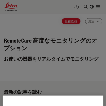
Leica Microsystems Logo
Togg
検索用語を
見積依頼
用途
RemoteCare
高度なモニタリングのオ
プション
お使いの機器をリアルタイムでモニタリング
最新の記事を読む