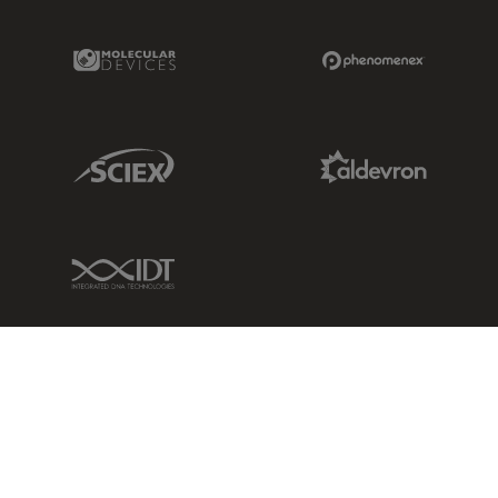
Molecular Devices Link
Phenomenex L
Sciex Link
Aldevron Link
IDT Link