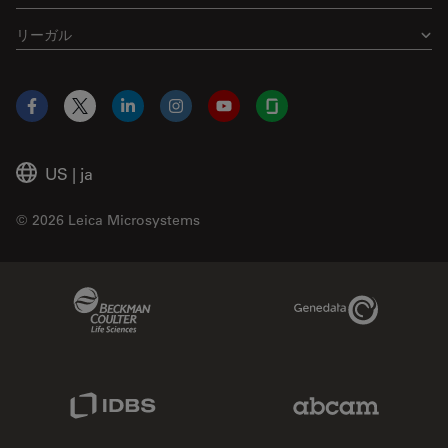
リーガル
Facebook
X
LinkedIn
Instagram
YouTube
Glassdoor
US
|
ja
© 2026 Leica Microsystems
Beckman Coulter Link
Genedata Link
IDBS Link
Abcam Limited