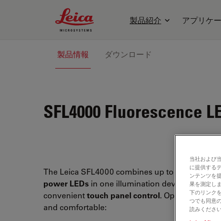
Leica Microsystems Logo
製品紹介
アプリケ
製品情報
ダウンロード
SFL4000
Fluorescence LE
当社および
に提供する
The Leica SFL4000 combines up to
5 different 
ンテンツを
power LEDs
in one illumination device with ver
果を測定しま
下のリンクを
convenient
touch panel control
. Operation is ve
つでも同意の
and comfortable:
読みくださ