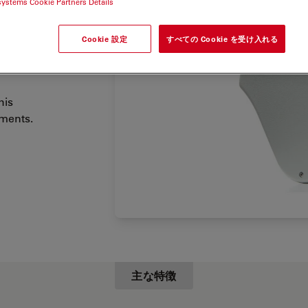
systems Cookie Partners Details
d play
s
 ratio and
Cookie 設定
すべての Cookie を受け入れる
his
iments.
主な特徴