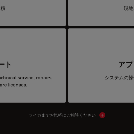
見積
現地
ート
アプ
hnical service, repairs,
システムの操
are licenses.
ライカまでお気軽にご相談ください
Show local cont