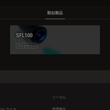
類似製品
SFL100
アクセサリー
リーガル
バル ライカ
管理責任