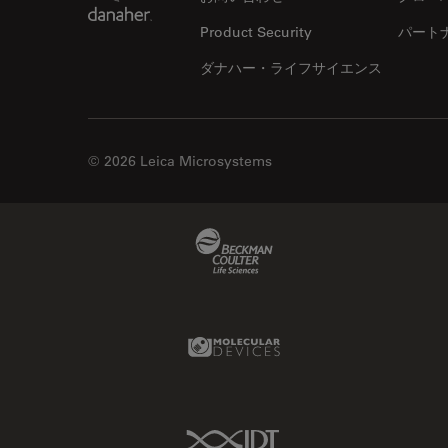
Product Security
パート
ダナハー・ライフサイエンス
© 2026 Leica Microsystems
Beckman Coulter Link
Molecular Devices Link
IDT Link