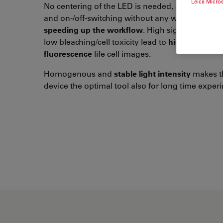
Leica Micro
No centering of the LED is needed, and plug an
and on-/off-switching without any waiting time i
speeding up the workflow
. High signal to noise
low bleaching/cell toxicity lead to
high quality
fluorescence
life cell images.
Homogenous and
stable light intensity
makes t
device the optimal tool also for long time exper