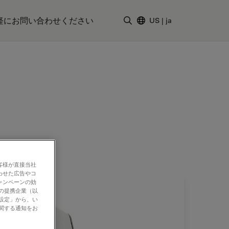
軽にお問い合わせください
US
|
ja
検索用語を入力
客様が直接当社
わせた広告やコ
ャンペーンの効
社の提携企業（以
の設定」から、い
に関する通知をお