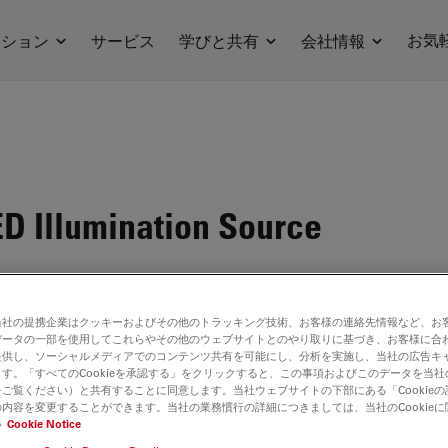
お気
ーション
サービス
学びと共有
会社情報
D Illumination Source
当社の提携企業はクッキーおよびその他のトラッキング技術、お客様の連絡先情報など、お
データの一部を使用してこれらやその他のウェブサイトとのやり取りに基づき、お客様に合
high
提供し、ソーシャルメディアでのコンテンツ共有を可能にし、分析を実施し、当社の広告キ
y
す。「すべてのCookieを承認する」をクリックすると、この事項およびこのデータを当
ご覧ください）と共有することに同意します。当社ウェブサイトの下部にある「Cookie
ry easy,
内容を変更することができます。当社の業務慣行の詳細につきましては、当社のCookie
い
Cookie Notice